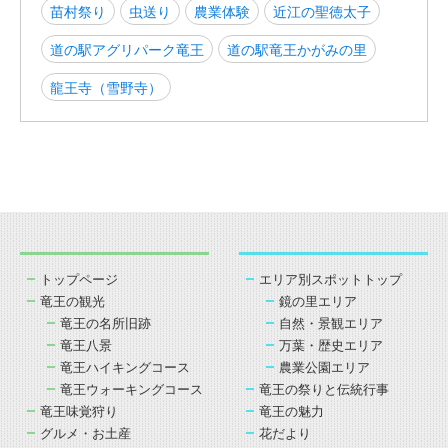
苗村祭り
虫送り
農業体験
近江の聖徳太子
道の駅アグリパーク竜王
道の駅竜王かがみの里
龍王寺（雪野寺）
トップページ
エリア別スポットトップ
竜王の観光
鏡の里エリア
竜王の名所旧跡
自然・景観エリア
竜王八景
万葉・歴史エリア
竜王ハイキングコース
農業公園エリア
竜王ウォーキングコース
竜王の祭りと伝統行事
竜王味覚狩り
竜王の魅力
グルメ・お土産
花だより