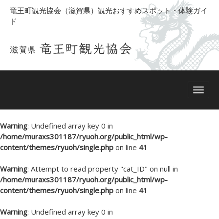
竜王町観光協会（滋賀県）観光おすすめスポット・体験ガイ
ド
Warning
: Undefined array key 0 in
/home/muraxs301187/ryuoh.org/public_html/wp-
content/themes/ryuoh/single.php
on line
41
Warning
: Attempt to read property "cat_ID" on null in
/home/muraxs301187/ryuoh.org/public_html/wp-
content/themes/ryuoh/single.php
on line
41
Warning
: Undefined array key 0 in