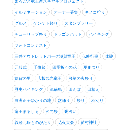
まるごと竜王産スキヤキプロジェクト
イルミネーション
オーナー募集
キノコ狩り
グルメ
ケンケト祭り
スタンプラリー
チューリップ祭り
ドラゴンハット
ハイキング
フォトコンテスト
三井アウトレットパーク滋賀竜王
伝統行事
体験
元服式
千燈祭
四季折々の花
夏まつり
妹背の里
広報観光竜王
弓削の火祭り
歴史ハイキング
流鏑馬
田んぼ
田植え
白洲正子ゆかりの地
盆踊り
祭り
稲刈り
竜王まるしぇ
節句祭
粥占い
義経元服ものがたり
花火大会
苗村神社