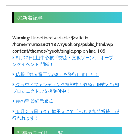
の新着記事
Warning
: Undefined variable $catid in
/home/muraxs301187/ryuoh.org/public_html/wp-
content/themes/ryuoh/single.php
on line
105
8月22日(土)中心核「交流・文教ゾーン」 オープニ
ングイベント 開催！
広報「観光竜王No88」を発行しました！
クラウドファンディング挑戦中！義経元服式と行列
プロジェクトご支援受付中！
鏡の里 義経元服式
９月２５日（金）龍王寺にて「へちま加持祈祷」が
行われます！
記事カテゴリー一覧