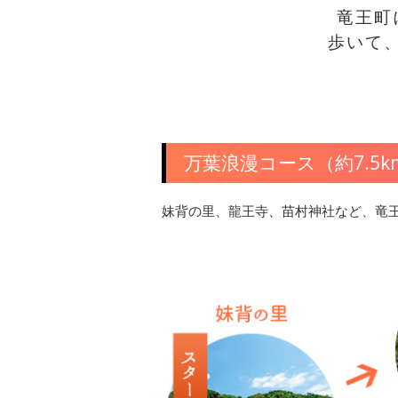
竜王町
歩いて
万葉浪漫コース（約7.5k
妹背の里、龍王寺、苗村神社など、竜