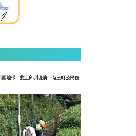
田園地帯→惣士郎川堤防→竜王町公民館