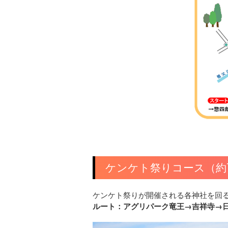
ケンケト祭りコース（約7
ケンケト祭りが開催される各神社を回
ルート：アグリパーク竜王→吉祥寺→