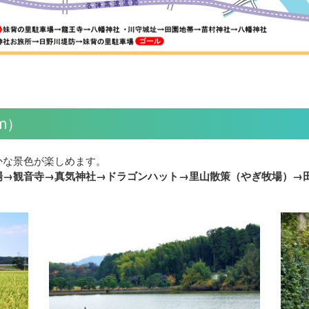
m）
かな景色が楽しめます。
場→観音寺→真気神社→ドラゴンハット→里山散策（やぎ牧場）→