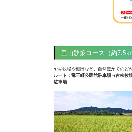
里山散策コース（約7.5k
ヤギ牧場や棚田など、自然豊かでのど
ルート：竜王町公民館駐車場→古株牧
駐車場