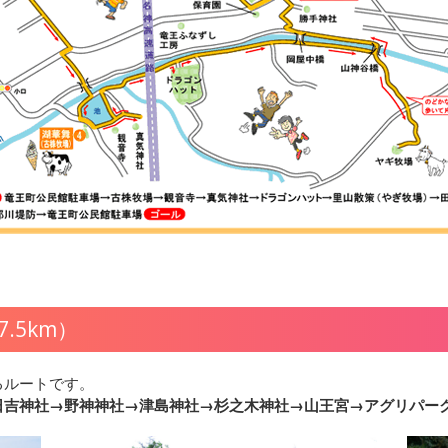
.5km）
るルートです。
日吉神社→野神神社→津島神社→杉之木神社→山王宮→アグリパー