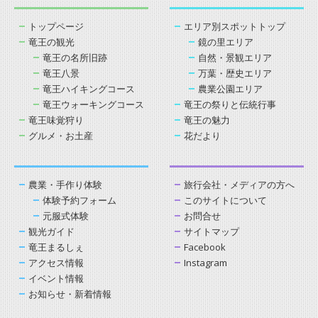
トップページ
エリア別スポットトップ
竜王の観光
鏡の里エリア
竜王の名所旧跡
自然・景観エリア
竜王八景
万葉・歴史エリア
竜王ハイキングコース
農業公園エリア
竜王ウォーキングコース
竜王の祭りと伝統行事
竜王味覚狩り
竜王の魅力
グルメ・お土産
花だより
農業・手作り体験
旅行会社・メディアの方へ
体験予約フォーム
このサイトについて
元服式体験
お問合せ
観光ガイド
サイトマップ
竜王まるしぇ
Facebook
アクセス情報
Instagram
イベント情報
お知らせ・新着情報