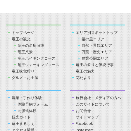
トップページ
エリア別スポットトップ
竜王の観光
鏡の里エリア
竜王の名所旧跡
自然・景観エリア
竜王八景
万葉・歴史エリア
竜王ハイキングコース
農業公園エリア
竜王ウォーキングコース
竜王の祭りと伝統行事
竜王味覚狩り
竜王の魅力
グルメ・お土産
花だより
農業・手作り体験
旅行会社・メディアの方へ
体験予約フォーム
このサイトについて
元服式体験
お問合せ
観光ガイド
サイトマップ
竜王まるしぇ
Facebook
アクセス情報
Instagram