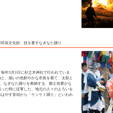
形民俗文化財、技を要すなぎなた踊り
毎年5月3日に杉之木神社で行われていま
物と、揃いの色鮮やかな衣装を着て、太鼓と
で、なぎなた踊りを奉納する、郷土色豊かな
戦った時に従軍した、地元の人々のよろいを
のはやす音頭から「ケンケト踊り」といわれ