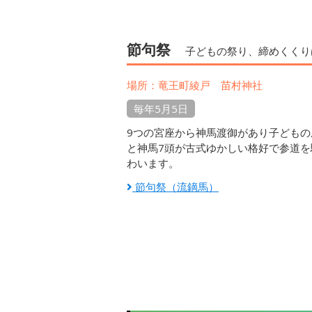
節句祭
子どもの祭り、締めくくり
場所：竜王町綾戸 苗村神社
毎年5月5日
9つの宮座から神馬渡御があり子ども
と神馬7頭が古式ゆかしい格好で参道を
わいます。
節句祭（流鏑馬）