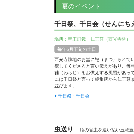
夏のイベント
千日祭、千日会（せんにち
場所：竜王町鏡 仁王尊（西光寺跡）
毎年6月下旬の土日
西光寺跡地のお堂に祀（まつ）られて
癒してくださると言い伝えがあり、毎
鞋（わらじ）をお供えする風習があっ
には千日祭と言って鏡集落から仁王尊
並びます。
千日祭・千日会
虫送り
稲の害虫を追い払い五穀豊