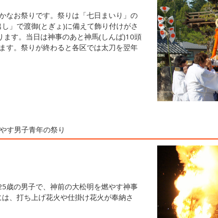
豊かなお祭りです。祭りは「七日まいり」の
し」で渡御(とぎょ)に備えて飾り付けがさ
ります。当日は神事のあと神馬(しんば)10頭
れます。祭りが終わると各区では太刀を翌年
やす男子青年の祭り
ら25歳の男子で、神前の大松明を燃やす神事
には、打ち上げ花火や仕掛け花火が奉納さ