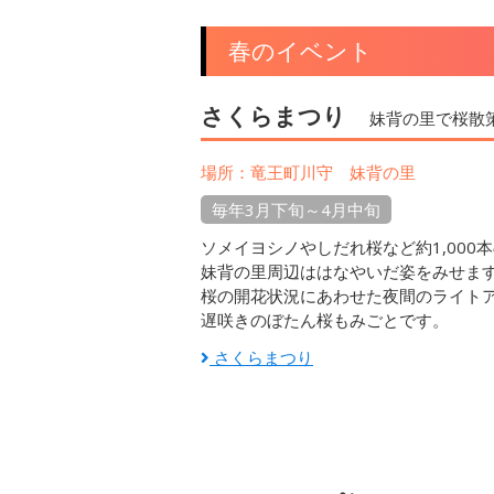
春のイベント
さくらまつり
妹背の里で桜散
場所：竜王町川守 妹背の里
毎年3月下旬～4月中旬
ソメイヨシノやしだれ桜など約1,00
妹背の里周辺ははなやいだ姿をみせま
桜の開花状況にあわせた夜間のライト
遅咲きのぼたん桜もみごとです。
さくらまつり