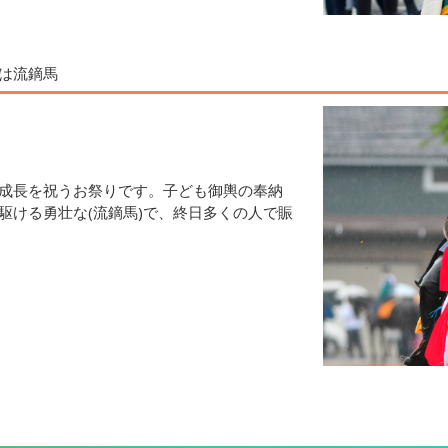
は流鏑馬
の成長を祝うお祭りです。子ども御輿の奉納
駆ける勇壮な(流鏑馬)で、終日多くの人で賑