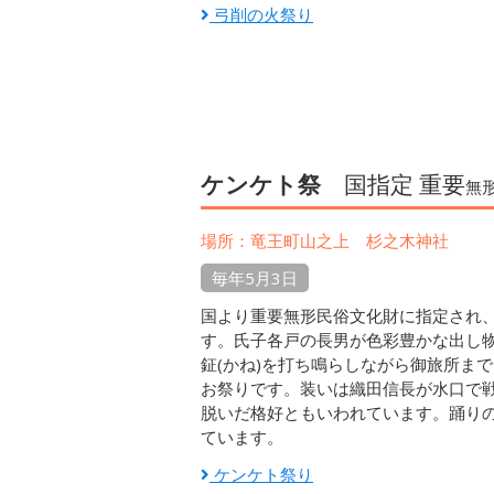
弓削の火祭り
ケンケト祭
国指定 重要
無
場所：竜王町山之上 杉之木神社
毎年5月3日
国より重要無形民俗文化財に指定され、
す。氏子各戸の長男が色彩豊かな出し
鉦(かね)を打ち鳴らしながら御旅所ま
お祭りです。装いは織田信長が水口で
脱いだ格好ともいわれています。踊り
ています。
ケンケト祭り