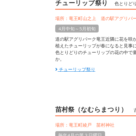
チューリップ祭り
色とりど
場所：竜王町山之上 道の駅アグリパ
4月中旬～5月初旬
道の駅アグリパーク竜王近隣に花を咲か
植えたチューリップが春になると見事
色とりどりのチューリップの花の中で
か。
チューリップ祭り
苗村祭（なむらまつり）
場所：竜王町綾戸 苗村神社
毎年4月の第３日曜日