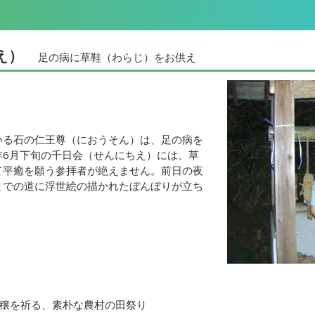
え）
足の病に草鞋（わらじ）をお供え
いる石の仁王尊（におうそん）は、足の病を
年6月下旬の千日会（せんにちえ）には、草
て平癒を願う参拝者が絶えません。前日の夜
までの道に浮世絵の描かれたぼんぼりが立ち
穣を祈る、素朴な農村の田祭り