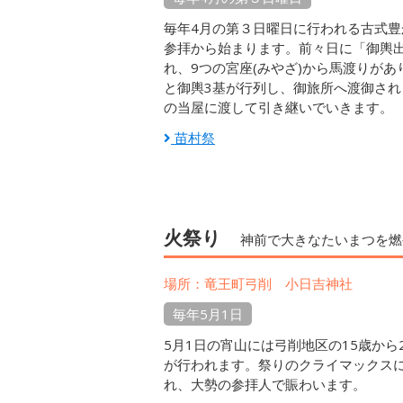
毎年4月の第３日曜日に行われる古式
参拝から始まります。前々日に「御輿出
れ、9つの宮座(みやざ)から馬渡りがあ
と御輿3基が行列し、御旅所へ渡御さ
の当屋に渡して引き継いでいきます。
苗村祭
火祭り
神前で大きなたいまつを燃
場所：竜王町弓削 小日吉神社
毎年5月1日
5月1日の宵山には弓削地区の15歳か
が行われます。祭りのクライマックス
れ、大勢の参拝人で賑わいます。