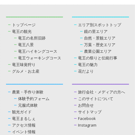
トップページ
エリア別スポットトップ
竜王の観光
鏡の里エリア
竜王の名所旧跡
自然・景観エリア
竜王八景
万葉・歴史エリア
竜王ハイキングコース
農業公園エリア
竜王ウォーキングコース
竜王の祭りと伝統行事
竜王味覚狩り
竜王の魅力
グルメ・お土産
花だより
農業・手作り体験
旅行会社・メディアの方へ
体験予約フォーム
このサイトについて
元服式体験
お問合せ
観光ガイド
サイトマップ
竜王まるしぇ
Facebook
アクセス情報
Instagram
イベント情報