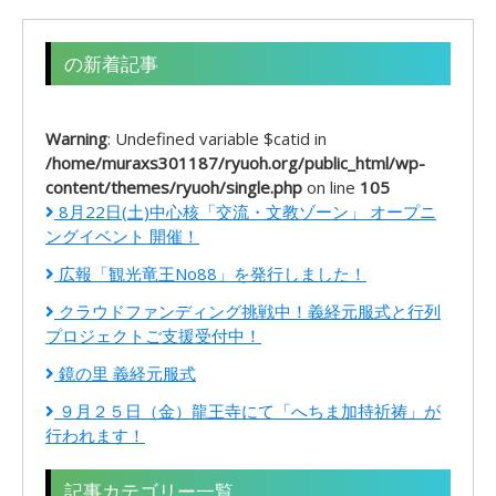
の新着記事
Warning
: Undefined variable $catid in
/home/muraxs301187/ryuoh.org/public_html/wp-
content/themes/ryuoh/single.php
on line
105
8月22日(土)中心核「交流・文教ゾーン」 オープニ
ングイベント 開催！
広報「観光竜王No88」を発行しました！
クラウドファンディング挑戦中！義経元服式と行列
プロジェクトご支援受付中！
鏡の里 義経元服式
９月２５日（金）龍王寺にて「へちま加持祈祷」が
行われます！
記事カテゴリー一覧