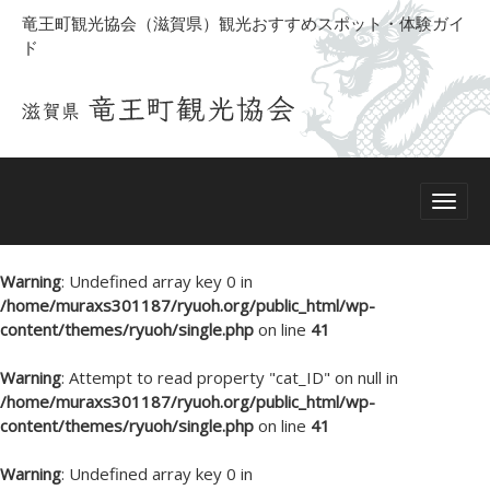
竜王町観光協会（滋賀県）観光おすすめスポット・体験ガイ
ド
Warning
: Undefined array key 0 in
/home/muraxs301187/ryuoh.org/public_html/wp-
content/themes/ryuoh/single.php
on line
41
Warning
: Attempt to read property "cat_ID" on null in
/home/muraxs301187/ryuoh.org/public_html/wp-
content/themes/ryuoh/single.php
on line
41
Warning
: Undefined array key 0 in