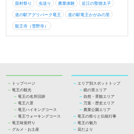
苗村祭り
虫送り
農業体験
近江の聖徳太子
道の駅アグリパーク竜王
道の駅竜王かがみの里
龍王寺（雪野寺）
トップページ
エリア別スポットトップ
竜王の観光
鏡の里エリア
竜王の名所旧跡
自然・景観エリア
竜王八景
万葉・歴史エリア
竜王ハイキングコース
農業公園エリア
竜王ウォーキングコース
竜王の祭りと伝統行事
竜王味覚狩り
竜王の魅力
グルメ・お土産
花だより