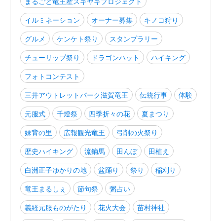
まるごと竜王産スキヤキプロジェクト
イルミネーション
オーナー募集
キノコ狩り
グルメ
ケンケト祭り
スタンプラリー
チューリップ祭り
ドラゴンハット
ハイキング
フォトコンテスト
三井アウトレットパーク滋賀竜王
伝統行事
体験
元服式
千燈祭
四季折々の花
夏まつり
妹背の里
広報観光竜王
弓削の火祭り
歴史ハイキング
流鏑馬
田んぼ
田植え
白洲正子ゆかりの地
盆踊り
祭り
稲刈り
竜王まるしぇ
節句祭
粥占い
義経元服ものがたり
花火大会
苗村神社