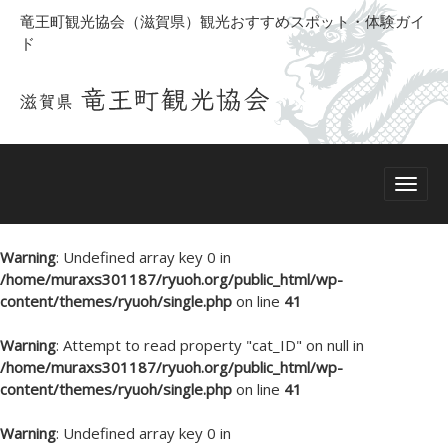
竜王町観光協会（滋賀県）観光おすすめスポット・体験ガイ
ド
Warning
: Undefined array key 0 in
/home/muraxs301187/ryuoh.org/public_html/wp-
content/themes/ryuoh/single.php
on line
41
Warning
: Attempt to read property "cat_ID" on null in
/home/muraxs301187/ryuoh.org/public_html/wp-
content/themes/ryuoh/single.php
on line
41
Warning
: Undefined array key 0 in