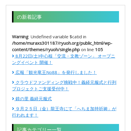
の新着記事
Warning
: Undefined variable $catid in
/home/muraxs301187/ryuoh.org/public_html/wp-
content/themes/ryuoh/single.php
on line
105
8月22日(土)中心核「交流・文教ゾーン」 オープニ
ングイベント 開催！
広報「観光竜王No88」を発行しました！
クラウドファンディング挑戦中！義経元服式と行列
プロジェクトご支援受付中！
鏡の里 義経元服式
９月２５日（金）龍王寺にて「へちま加持祈祷」が
行われます！
記事カテゴリー一覧