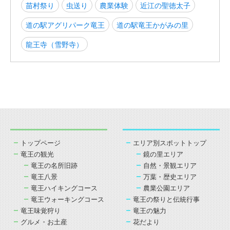
苗村祭り
虫送り
農業体験
近江の聖徳太子
道の駅アグリパーク竜王
道の駅竜王かがみの里
龍王寺（雪野寺）
トップページ
エリア別スポットトップ
竜王の観光
鏡の里エリア
竜王の名所旧跡
自然・景観エリア
竜王八景
万葉・歴史エリア
竜王ハイキングコース
農業公園エリア
竜王ウォーキングコース
竜王の祭りと伝統行事
竜王味覚狩り
竜王の魅力
グルメ・お土産
花だより