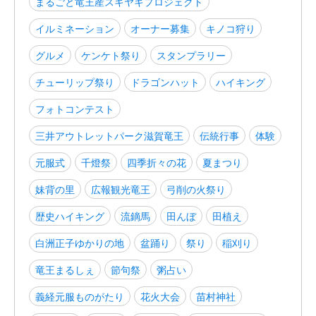
まるごと竜王産スキヤキプロジェクト
イルミネーション
オーナー募集
キノコ狩り
グルメ
ケンケト祭り
スタンプラリー
チューリップ祭り
ドラゴンハット
ハイキング
フォトコンテスト
三井アウトレットパーク滋賀竜王
伝統行事
体験
元服式
千燈祭
四季折々の花
夏まつり
妹背の里
広報観光竜王
弓削の火祭り
歴史ハイキング
流鏑馬
田んぼ
田植え
白洲正子ゆかりの地
盆踊り
祭り
稲刈り
竜王まるしぇ
節句祭
粥占い
義経元服ものがたり
花火大会
苗村神社