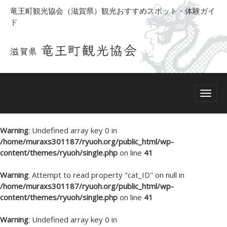
竜王町観光協会（滋賀県）観光おすすめスポット・体験ガイ
ド
Warning
: Undefined array key 0 in
/home/muraxs301187/ryuoh.org/public_html/wp-
content/themes/ryuoh/single.php
on line
41
Warning
: Attempt to read property "cat_ID" on null in
/home/muraxs301187/ryuoh.org/public_html/wp-
content/themes/ryuoh/single.php
on line
41
Warning
: Undefined array key 0 in