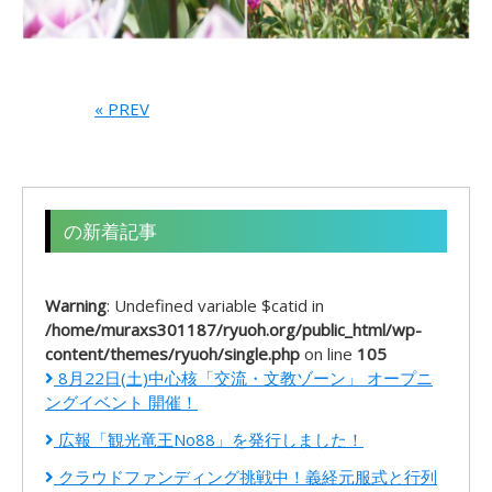
« PREV
の新着記事
Warning
: Undefined variable $catid in
/home/muraxs301187/ryuoh.org/public_html/wp-
content/themes/ryuoh/single.php
on line
105
8月22日(土)中心核「交流・文教ゾーン」 オープニ
ングイベント 開催！
広報「観光竜王No88」を発行しました！
クラウドファンディング挑戦中！義経元服式と行列