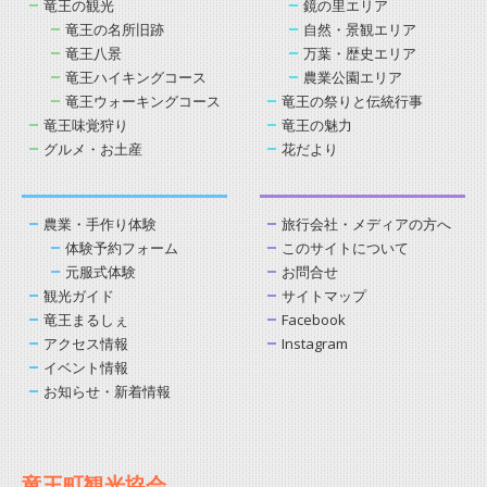
竜王の観光
鏡の里エリア
竜王の名所旧跡
自然・景観エリア
竜王八景
万葉・歴史エリア
竜王ハイキングコース
農業公園エリア
竜王ウォーキングコース
竜王の祭りと伝統行事
竜王味覚狩り
竜王の魅力
グルメ・お土産
花だより
農業・手作り体験
旅行会社・メディアの方へ
体験予約フォーム
このサイトについて
元服式体験
お問合せ
観光ガイド
サイトマップ
竜王まるしぇ
Facebook
アクセス情報
Instagram
イベント情報
お知らせ・新着情報
竜王町観光協会