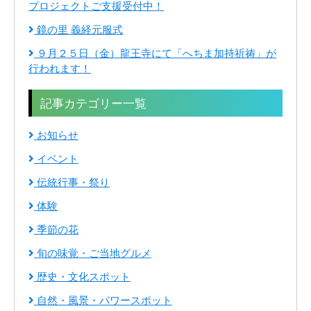
プロジェクトご支援受付中！
鏡の里 義経元服式
９月２５日（金）龍王寺にて「へちま加持祈祷」が
行われます！
記事カテゴリー一覧
お知らせ
イベント
伝統行事・祭り
体験
季節の花
旬の味覚・ご当地グルメ
歴史・文化スポット
自然・風景・パワースポット