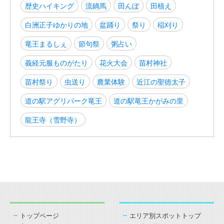
歴史ハイキング
流鏑馬
田んぼ
田植え
白洲正子ゆかりの地
盆踊り
祭り
稲刈り
竜王まるしぇ
節句祭
粥占い
義経元服ものがたり
花火大会
苗村神社
苗村祭り
虫送り
農業体験
近江の聖徳太子
道の駅アグリパーク竜王
道の駅竜王かがみの里
龍王寺（雪野寺）
トップページ
エリア別スポットトップ