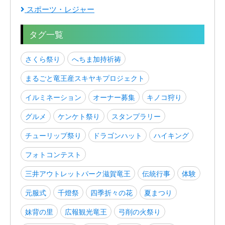
スポーツ・レジャー
タグ一覧
さくら祭り
へちま加持祈祷
まるごと竜王産スキヤキプロジェクト
イルミネーション
オーナー募集
キノコ狩り
グルメ
ケンケト祭り
スタンプラリー
チューリップ祭り
ドラゴンハット
ハイキング
フォトコンテスト
三井アウトレットパーク滋賀竜王
伝統行事
体験
元服式
千燈祭
四季折々の花
夏まつり
妹背の里
広報観光竜王
弓削の火祭り