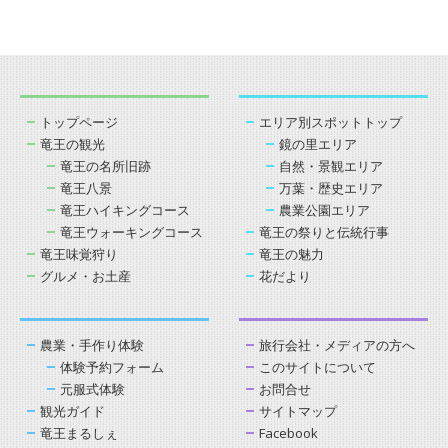
トップページ
エリア別スポットトップ
竜王の観光
鏡の里エリア
竜王の名所旧跡
自然・景観エリア
竜王八景
万葉・歴史エリア
竜王ハイキングコース
農業公園エリア
竜王ウォーキングコース
竜王の祭りと伝統行事
竜王味覚狩り
竜王の魅力
グルメ・お土産
花だより
農業・手作り体験
旅行会社・メディアの方へ
体験予約フォーム
このサイトについて
元服式体験
お問合せ
観光ガイド
サイトマップ
竜王まるしぇ
Facebook