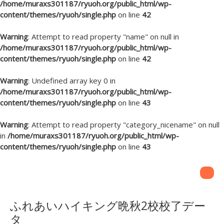
/home/muraxs301187/ryuoh.org/public_html/wp-
content/themes/ryuoh/single.php
on line
42
Warning
: Attempt to read property "name" on null in
/home/muraxs301187/ryuoh.org/public_html/wp-
content/themes/ryuoh/single.php
on line
42
Warning
: Undefined array key 0 in
/home/muraxs301187/ryuoh.org/public_html/wp-
content/themes/ryuoh/single.php
on line
43
Warning
: Attempt to read property "category_nicename" on null
in
/home/muraxs301187/ryuoh.org/public_html/wp-
content/themes/ryuoh/single.php
on line
43
ふれあいハイキング晩秋2校校了デー
タ