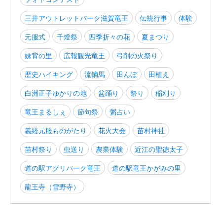
三井アウトレットパーク滋賀竜王
伝統行事
体験
元服式
千燈祭
四季折々の花
夏まつり
妹背の里
広報観光竜王
弓削の火祭り
歴史ハイキング
流鏑馬
田んぼ
田植え
白洲正子ゆかりの地
盆踊り
祭り
稲刈り
竜王まるしぇ
節句祭
粥占い
義経元服ものがたり
花火大会
苗村神社
苗村祭り
虫送り
農業体験
近江の聖徳太子
道の駅アグリパーク竜王
道の駅竜王かがみの里
龍王寺（雪野寺）