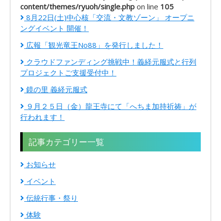
content/themes/ryuoh/single.php
on line
105
8月22日(土)中心核「交流・文教ゾーン」 オープニ
ングイベント 開催！
広報「観光竜王No88」を発行しました！
クラウドファンディング挑戦中！義経元服式と行列
プロジェクトご支援受付中！
鏡の里 義経元服式
９月２５日（金）龍王寺にて「へちま加持祈祷」が
行われます！
記事カテゴリー一覧
お知らせ
イベント
伝統行事・祭り
体験