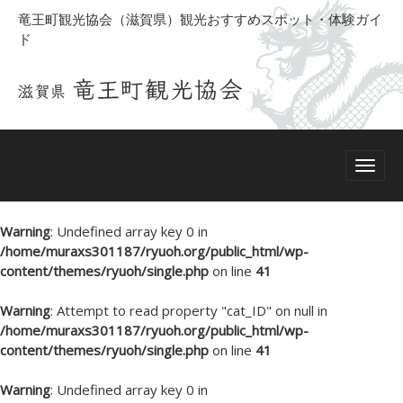
竜王町観光協会（滋賀県）観光おすすめスポット・体験ガイ
ド
Warning
: Undefined array key 0 in
/home/muraxs301187/ryuoh.org/public_html/wp-
content/themes/ryuoh/single.php
on line
41
Warning
: Attempt to read property "cat_ID" on null in
/home/muraxs301187/ryuoh.org/public_html/wp-
content/themes/ryuoh/single.php
on line
41
Warning
: Undefined array key 0 in