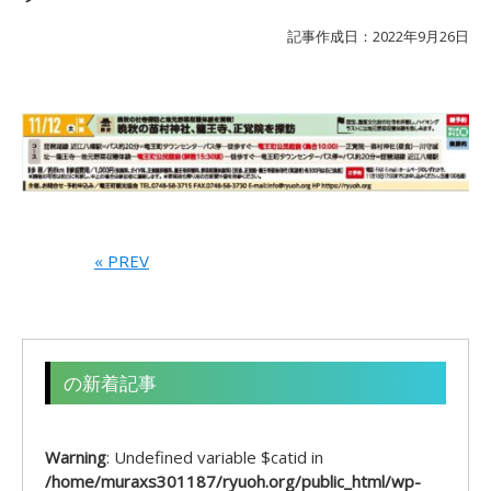
記事作成日：2022年9月26日
« PREV
の新着記事
Warning
: Undefined variable $catid in
/home/muraxs301187/ryuoh.org/public_html/wp-