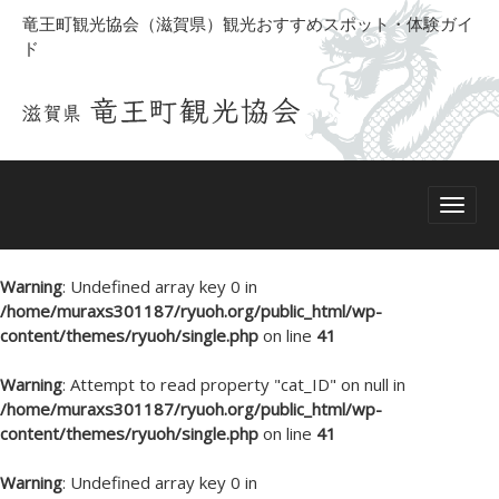
竜王町観光協会（滋賀県）観光おすすめスポット・体験ガイ
ド
Warning
: Undefined array key 0 in
/home/muraxs301187/ryuoh.org/public_html/wp-
content/themes/ryuoh/single.php
on line
41
Warning
: Attempt to read property "cat_ID" on null in
/home/muraxs301187/ryuoh.org/public_html/wp-
content/themes/ryuoh/single.php
on line
41
Warning
: Undefined array key 0 in