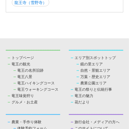
龍王寺（雪野寺）
トップページ
エリア別スポットトップ
竜王の観光
鏡の里エリア
竜王の名所旧跡
自然・景観エリア
竜王八景
万葉・歴史エリア
竜王ハイキングコース
農業公園エリア
竜王ウォーキングコース
竜王の祭りと伝統行事
竜王味覚狩り
竜王の魅力
グルメ・お土産
花だより
農業・手作り体験
旅行会社・メディアの方へ
体験予約フォーム
このサイトについて