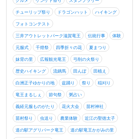
グルメ
ケンケト祭り
スタンプラリー
チューリップ祭り
ドラゴンハット
ハイキング
フォトコンテスト
三井アウトレットパーク滋賀竜王
伝統行事
体験
元服式
千燈祭
四季折々の花
夏まつり
妹背の里
広報観光竜王
弓削の火祭り
歴史ハイキング
流鏑馬
田んぼ
田植え
白洲正子ゆかりの地
盆踊り
祭り
稲刈り
竜王まるしぇ
節句祭
粥占い
義経元服ものがたり
花火大会
苗村神社
苗村祭り
虫送り
農業体験
近江の聖徳太子
道の駅アグリパーク竜王
道の駅竜王かがみの里