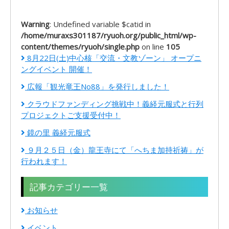
Warning
: Undefined variable $catid in
/home/muraxs301187/ryuoh.org/public_html/wp-
content/themes/ryuoh/single.php
on line
105
8月22日(土)中心核「交流・文教ゾーン」 オープニ
ングイベント 開催！
広報「観光竜王No88」を発行しました！
クラウドファンディング挑戦中！義経元服式と行列
プロジェクトご支援受付中！
鏡の里 義経元服式
９月２５日（金）龍王寺にて「へちま加持祈祷」が
行われます！
記事カテゴリー一覧
お知らせ
イベント