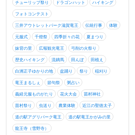
チューリップ祭り
ドラゴンハット
ハイキング
フォトコンテスト
三井アウトレットパーク滋賀竜王
伝統行事
体験
元服式
千燈祭
四季折々の花
夏まつり
妹背の里
広報観光竜王
弓削の火祭り
歴史ハイキング
流鏑馬
田んぼ
田植え
白洲正子ゆかりの地
盆踊り
祭り
稲刈り
竜王まるしぇ
節句祭
粥占い
義経元服ものがたり
花火大会
苗村神社
苗村祭り
虫送り
農業体験
近江の聖徳太子
道の駅アグリパーク竜王
道の駅竜王かがみの里
龍王寺（雪野寺）