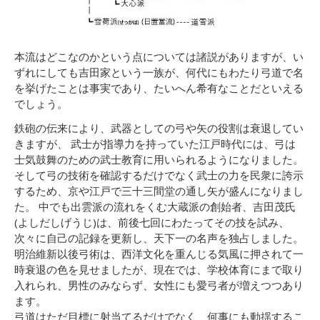
本流はどこなのかという点については諸説がありますが、い
ずれにしても吉田家という一族が、何代にもわたり弓道で名
を挙げたことは事実であり、たいへん希有なことだといえる
でしょう。
鉄砲の伝来により、武器としての弓や矢の役割は衰退してい
きますが、 武士が指導力を持っていた江戸時代には、弓は
士気鼓舞のための武士教育に用いられるようになりました。
そして弓の技術を確認するだけでなく武士の力を民衆に誇示
するため、京や江戸で三十三間堂の通し矢が盛んになりまし
た。 中でも出雲派の流れをくむ大蔵派の創始者、吉田茂氏
(よしだしげうじ)は、前後七回にわたってその技を試み、
次々に自己の記録を更新し、天下一の名声を独占しました。
明治維新以後弓術は、西洋文化を重んじる気風に押されて一
時衰退の色を見せましたが、現在では、学校体育にまで取り
入れられ、男性のみならず、女性にも愛弓者が増えつつあり
ます。
弓道はただ目標に射当てるだけでなく、何事にも動揺するこ