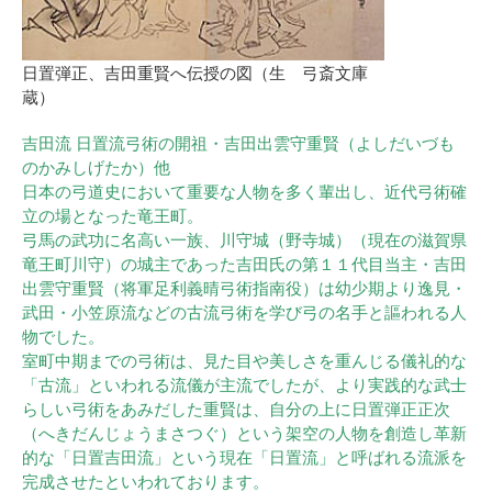
日置弾正、吉田重賢へ伝授の図（生 弓斎文庫
蔵）
吉田流 日置流弓術の開祖・吉田出雲守重賢（よしだいづも
のかみしげたか）他
日本の弓道史において重要な人物を多く輩出し、近代弓術確
立の場となった竜王町。
弓馬の武功に名高い一族、川守城（野寺城）（現在の滋賀県
竜王町川守）の城主であった吉田氏の第１１代目当主・吉田
出雲守重賢（将軍足利義晴弓術指南役）は幼少期より逸見・
武田・小笠原流などの古流弓術を学び弓の名手と謳われる人
物でした。
室町中期までの弓術は、見た目や美しさを重んじる儀礼的な
「古流」といわれる流儀が主流でしたが、より実践的な武士
らしい弓術をあみだした重賢は、自分の上に日置弾正正次
（へきだんじょうまさつぐ）という架空の人物を創造し革新
的な「日置吉田流」という現在「日置流」と呼ばれる流派を
完成させたといわれております。