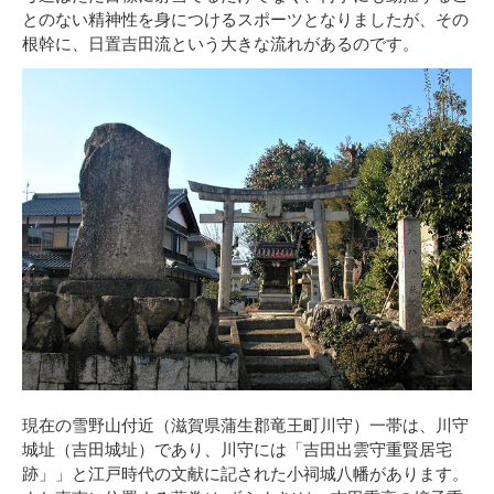
とのない精神性を身につけるスポーツとなりましたが、その
根幹に、日置吉田流という大きな流れがあるのです。
現在の雪野山付近（滋賀県蒲生郡竜王町川守）一帯は、川守
城址（吉田城址）であり、川守には「吉田出雲守重賢居宅
跡」」と江戸時代の文献に記された小祠城八幡があります。