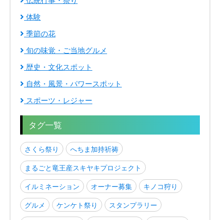
伝統行事・祭り
体験
季節の花
旬の味覚・ご当地グルメ
歴史・文化スポット
自然・風景・パワースポット
スポーツ・レジャー
タグ一覧
さくら祭り
へちま加持祈祷
まるごと竜王産スキヤキプロジェクト
イルミネーション
オーナー募集
キノコ狩り
グルメ
ケンケト祭り
スタンプラリー