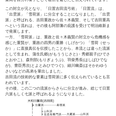
この対立が元となり、「日置吉田流弓術」「日置流」は、
「出雲派」「雪荷派」に分立することになりました。「出雲
派」と呼ばれる、吉田重政から佐々木義賢、そして吉田重高
へという流れは、その後も阿部藩の庇護を受けて明治維新ま
で発展します。
一方、「雪荷派」は、重政と佐々木義賢の対立から危機感を
感じた重賢が、重政の四男の重勝（しげかつ）「雪荷（せっ
か）」に直接真伝を伝授したことから、本流とは違った流派
として生まれ、蒲生氏郷(がもううじさと)・秀郷親子(ひでさ
とおやこ)、森刑部(もりぎょうぶ)、羽柴秀長(はしばひでな
が)、豊臣秀次(とよとみひでつぐ)、細川幽斎(ほそかわゆう
さい)などの高弟を輩出しました。
吉田流の技術的な要素は雪荷派に多く伝えられているとも言
われています。
その後、この二つの流派からさらに分立が進み、総じて日置
六派もしく七派と呼ばれるようになりました。