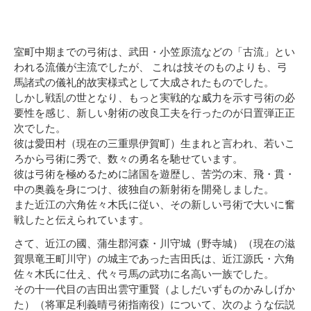
室町中期までの弓術は、武田・小笠原流などの「古流」とい
われる流儀が主流でしたが、 これは技そのものよりも、弓
馬諸式の儀礼的故実様式として大成されたものでした。
しかし戦乱の世となり、もっと実戦的な威力を示す弓術の必
要性を感じ、新しい射術の改良工夫を行ったのが日置弾正正
次でした。
彼は愛田村（現在の三重県伊賀町）生まれと言われ、若いこ
ろから弓術に秀で、数々の勇名を馳せています。
彼は弓術を極めるために諸国を遊歴し、苦労の末、飛・貫・
中の奥義を身につけ、彼独自の新射術を開発しました。
また近江の六角佐々木氏に従い、その新しい弓術で大いに奮
戦したと伝えられています。
さて、近江の國、蒲生郡河森・川守城（野寺城）（現在の滋
賀県竜王町川守）の城主であった吉田氏は、近江源氏・六角
佐々木氏に仕え、代々弓馬の武功に名高い一族でした。
その十一代目の吉田出雲守重賢（よしだいずものかみしげか
た）（将軍足利義晴弓術指南役）について、次のような伝説