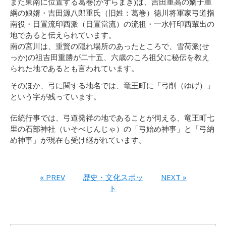
また東南に位置する葛巻(かずらまき)は、吉田重高の嫡子重
綱の娘婿・吉田源八郎重氏（旧姓：葛巻）徳川将軍家弓道指
南役・日置流印西派（日置當流）の流祖・一水軒印西輩出の
地であると伝えられています。
南の宮川は、重賢の隠れ場所のあったところで、雪荷派(せ
っか)の祖吉田重勝が二十五、六歳のころ祖父に秘伝を教え
られた地であるとも言われています。
そのほか、弓に関する地名では、竜王町に「弓削（ゆげ）」
という字が残っています。
伝統行事では、弓道発祥の地であることが伺える、竜王町七
里の石部神社（いそべじんじゃ）の「弓始め神事」と「弓納
め神事」が現在も受け継がれています。
« PREV
歴史・文化スポッ
NEXT »
ト