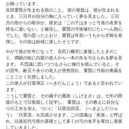
が残っています。
吉田重賢が生まれる前のこと。 彼の母親は、彼が生まれる
とき、三日月が自分の胸に入っていく夢を見ました。 三日
月の形からの暗示か、彼女は「この子はきっと弓道の名誉を
得るに違いない」と確信し、重賢の弓術修行にたいへん熱心
でした。母の思ったとおり、重賢は年若いうちから才能を発
揮し、その技は妙域に達したそうです。
やがて彼が壮年になって、吉田八幡宮に参籠したときのこ
と、満願の暁に白髪の老人から一本の矢を与えられる夢を見
ます。 不思議に思いつつもさらに修行を積んでいると、そ
の翌年、齢五十余りの老人が突然現れ、重賢に弓術の奥義を
ことごとく伝授しました。
この老人が日置弾正（へきだんじょう）であると言われてい
ます。
こうして重賢と、その嫡子の重政（しげまさ）は、七年の間
彼のもとで日夜親しく従学し、 重賢は、その教えに自分な
りの工夫を加え、ついに「日置吉田流」（へきよしだりゅ
う）「日置流」を完成させます。この流儀は「新派」と呼ば
れ、以後近代弓術の基礎として多くの弓の名手を輩出し発展
していきました。