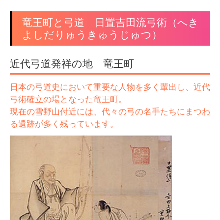
竜王町と弓道 日置吉田流弓術（へき
よしだりゅうきゅうじゅつ）
近代弓道発祥の地 竜王町
日本の弓道史において重要な人物を多く輩出し、近代
弓術確立の場となった竜王町。
現在の雪野山付近には、代々の弓の名手たちにまつわ
る遺跡が多く残っています。