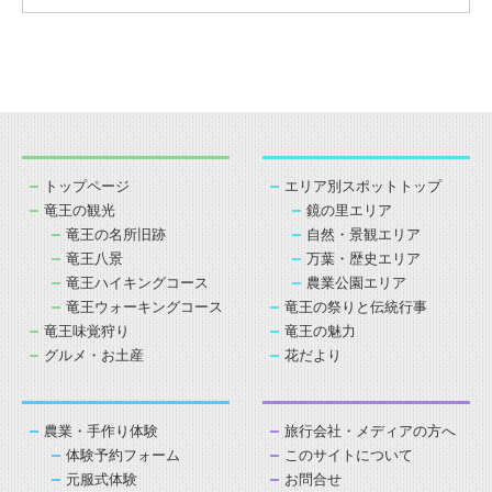
トップページ
エリア別スポットトップ
竜王の観光
鏡の里エリア
竜王の名所旧跡
自然・景観エリア
竜王八景
万葉・歴史エリア
竜王ハイキングコース
農業公園エリア
竜王ウォーキングコース
竜王の祭りと伝統行事
竜王味覚狩り
竜王の魅力
グルメ・お土産
花だより
農業・手作り体験
旅行会社・メディアの方へ
体験予約フォーム
このサイトについて
元服式体験
お問合せ