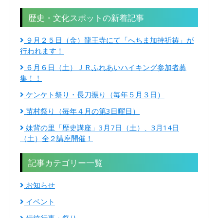
歴史・文化スポットの新着記事
９月２５日（金）龍王寺にて「へちま加持祈祷」が
行われます！
６月６日（土）ＪＲふれあいハイキング参加者募
集！！
ケンケト祭り・長刀振り（毎年５月３日）
苗村祭り（毎年４月の第3日曜日）
妹背の里「歴史講座」3月7日（土）、3月14日
（土）全２講座開催！
記事カテゴリー一覧
お知らせ
イベント