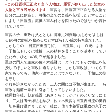
※この日置弾正正次と言う人物は、重賢が創り出した架空の
人物と言う説があります。
重賢は、日置弾正正次なる人物を
自分の上に創造し、弓術の全ての奥義を伝授したとすること
により「日置流」流儀の重み付けを図ったのではないか言わ
れています。
重賢の子、重政は父とともに将軍足利義晴(あしかがよしは
る)の弓の師範を務めるなどすばらしい腕の持ち主でした。
しかしこの 「日置吉田流弓術」「日置流」は、血統による
一子相伝もしくは唯授一人の精神を貫くことを基本としてい
たため、ひとつの対立が起きました。
重政の門人で主家の佐々木義賢は、どうしてもその秘伝を伝
授してほしいと重政に迫りました。しかし重政は、いくら主
家であっても、他家へ渡すことはできないと、一子相伝の掟
を守り、
それを許さなかったため、二人の間には不和が生まれ、一時
重政は越前一条谷に引きこもってしまいました。
結局数年後、朝倉義景（あさくらよしかげ）のとりなしによ
り、二人は養子縁組を結び、佐々木義賢は日置吉田流の奥義
一切を受け継ぎましたが、後に、佐々木義賢は重政の息子の
重高を自分の養子として秘伝を返したと伝えられています。