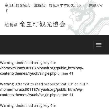
竜王町観光協会（滋賀県）観光おすすめスポット・体験ガイ
ド
Warning
: Undefined array key 0 in
/home/muraxs301187/ryuoh.org/public_html/wp-
content/themes/ryuoh/single.php
on line
41
Warning
: Attempt to read property "cat_ID" on null in
/home/muraxs301187/ryuoh.org/public_html/wp-
content/themes/ryuoh/single.php
on line
41
Warning
: Undefined array key 0 in