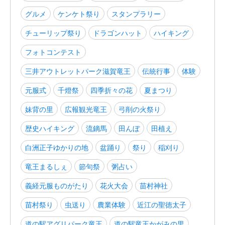
グルメ
ケンケト祭り
スタンプラリー
チューリップ祭り
ドラゴンハット
ハイキング
フォトコンテスト
三井アウトレットパーク滋賀竜王
伝統行事
体験
元服式
千燈祭
四季折々の花
夏まつり
妹背の里
広報観光竜王
弓削の火祭り
歴史ハイキング
流鏑馬
田んぼ
田植え
白洲正子ゆかりの地
盆踊り
祭り
稲刈り
竜王まるしぇ
節句祭
粥占い
義経元服ものがたり
花火大会
苗村神社
苗村祭り
虫送り
農業体験
近江の聖徳太子
道の駅アグリパーク竜王
道の駅竜王かがみの里