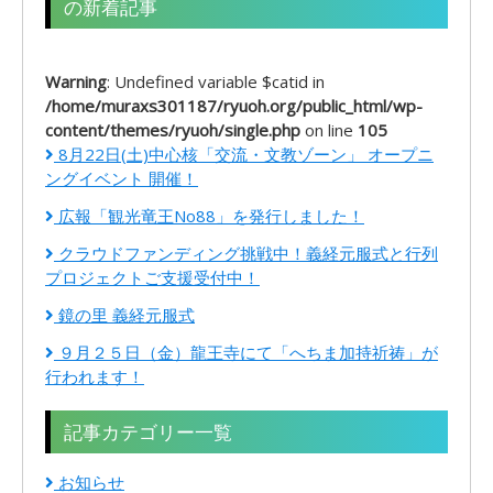
の新着記事
Warning
: Undefined variable $catid in
/home/muraxs301187/ryuoh.org/public_html/wp-
content/themes/ryuoh/single.php
on line
105
8月22日(土)中心核「交流・文教ゾーン」 オープニ
ングイベント 開催！
広報「観光竜王No88」を発行しました！
クラウドファンディング挑戦中！義経元服式と行列
プロジェクトご支援受付中！
鏡の里 義経元服式
９月２５日（金）龍王寺にて「へちま加持祈祷」が
行われます！
記事カテゴリー一覧
お知らせ