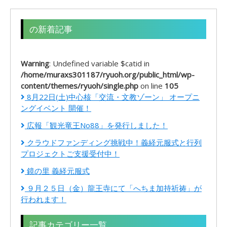
の新着記事
Warning
: Undefined variable $catid in
/home/muraxs301187/ryuoh.org/public_html/wp-
content/themes/ryuoh/single.php
on line
105
8月22日(土)中心核「交流・文教ゾーン」 オープニ
ングイベント 開催！
広報「観光竜王No88」を発行しました！
クラウドファンディング挑戦中！義経元服式と行列
プロジェクトご支援受付中！
鏡の里 義経元服式
９月２５日（金）龍王寺にて「へちま加持祈祷」が
行われます！
記事カテゴリー一覧