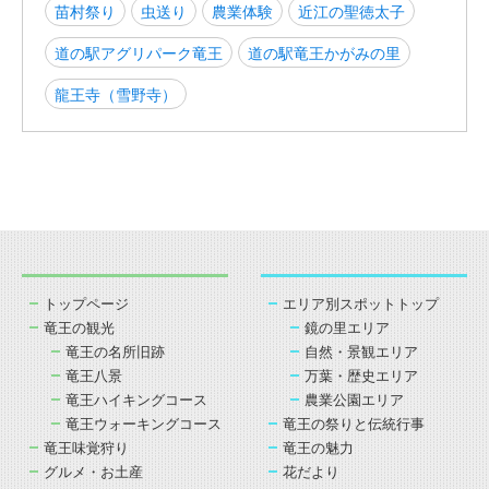
苗村祭り
虫送り
農業体験
近江の聖徳太子
道の駅アグリパーク竜王
道の駅竜王かがみの里
龍王寺（雪野寺）
トップページ
エリア別スポットトップ
竜王の観光
鏡の里エリア
竜王の名所旧跡
自然・景観エリア
竜王八景
万葉・歴史エリア
竜王ハイキングコース
農業公園エリア
竜王ウォーキングコース
竜王の祭りと伝統行事
竜王味覚狩り
竜王の魅力
グルメ・お土産
花だより