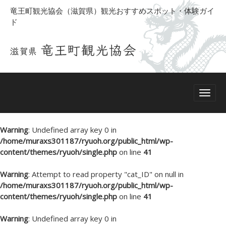
竜王町観光協会（滋賀県）観光おすすめスポット・体験ガイ
ド
Warning
: Undefined array key 0 in
/home/muraxs301187/ryuoh.org/public_html/wp-
content/themes/ryuoh/single.php
on line
41
Warning
: Attempt to read property "cat_ID" on null in
/home/muraxs301187/ryuoh.org/public_html/wp-
content/themes/ryuoh/single.php
on line
41
Warning
: Undefined array key 0 in