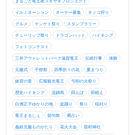
まるごと竜王産スキヤキプロジェクト
イルミネーション
オーナー募集
キノコ狩り
グルメ
ケンケト祭り
スタンプラリー
チューリップ祭り
ドラゴンハット
ハイキング
フォトコンテスト
三井アウトレットパーク滋賀竜王
伝統行事
体験
元服式
千燈祭
四季折々の花
夏まつり
妹背の里
広報観光竜王
弓削の火祭り
歴史ハイキング
流鏑馬
田んぼ
田植え
白洲正子ゆかりの地
盆踊り
祭り
稲刈り
竜王まるしぇ
節句祭
粥占い
義経元服ものがたり
花火大会
苗村神社