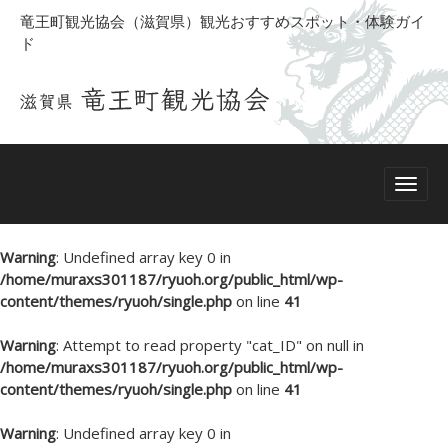
竜王町観光協会（滋賀県）観光おすすめスポット・体験ガイ
ド
Warning
: Undefined array key 0 in
/home/muraxs301187/ryuoh.org/public_html/wp-
content/themes/ryuoh/single.php
on line
41
Warning
: Attempt to read property "cat_ID" on null in
/home/muraxs301187/ryuoh.org/public_html/wp-
content/themes/ryuoh/single.php
on line
41
Warning
: Undefined array key 0 in