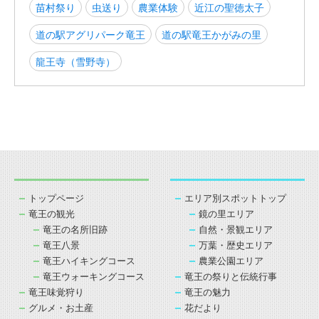
苗村祭り
虫送り
農業体験
近江の聖徳太子
道の駅アグリパーク竜王
道の駅竜王かがみの里
龍王寺（雪野寺）
トップページ
エリア別スポットトップ
竜王の観光
鏡の里エリア
竜王の名所旧跡
自然・景観エリア
竜王八景
万葉・歴史エリア
竜王ハイキングコース
農業公園エリア
竜王ウォーキングコース
竜王の祭りと伝統行事
竜王味覚狩り
竜王の魅力
グルメ・お土産
花だより