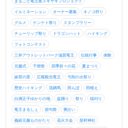
まるごと竜王産スキヤキプロジェクト
イルミネーション
オーナー募集
キノコ狩り
グルメ
ケンケト祭り
スタンプラリー
チューリップ祭り
ドラゴンハット
ハイキング
フォトコンテスト
三井アウトレットパーク滋賀竜王
伝統行事
体験
元服式
千燈祭
四季折々の花
夏まつり
妹背の里
広報観光竜王
弓削の火祭り
歴史ハイキング
流鏑馬
田んぼ
田植え
白洲正子ゆかりの地
盆踊り
祭り
稲刈り
竜王まるしぇ
節句祭
粥占い
義経元服ものがたり
花火大会
苗村神社