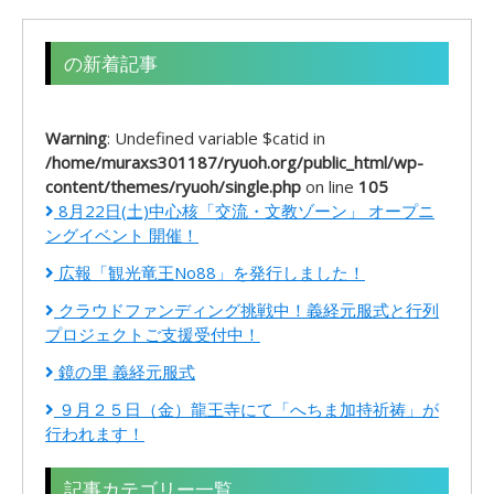
の新着記事
Warning
: Undefined variable $catid in
/home/muraxs301187/ryuoh.org/public_html/wp-
content/themes/ryuoh/single.php
on line
105
8月22日(土)中心核「交流・文教ゾーン」 オープニ
ングイベント 開催！
広報「観光竜王No88」を発行しました！
クラウドファンディング挑戦中！義経元服式と行列
プロジェクトご支援受付中！
鏡の里 義経元服式
９月２５日（金）龍王寺にて「へちま加持祈祷」が
行われます！
記事カテゴリー一覧