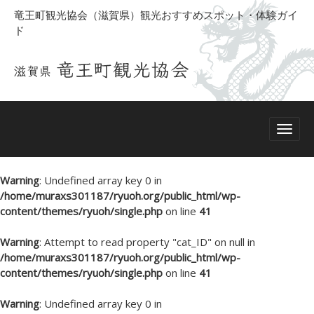
竜王町観光協会（滋賀県）観光おすすめスポット・体験ガイ
ド
Warning
: Undefined array key 0 in
/home/muraxs301187/ryuoh.org/public_html/wp-
content/themes/ryuoh/single.php
on line
41
Warning
: Attempt to read property "cat_ID" on null in
/home/muraxs301187/ryuoh.org/public_html/wp-
content/themes/ryuoh/single.php
on line
41
Warning
: Undefined array key 0 in