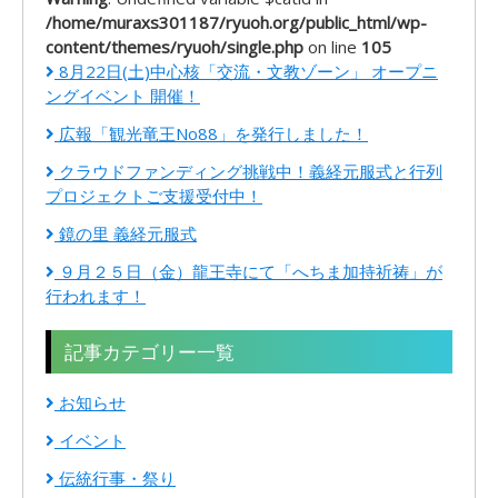
/home/muraxs301187/ryuoh.org/public_html/wp-
content/themes/ryuoh/single.php
on line
105
8月22日(土)中心核「交流・文教ゾーン」 オープニ
ングイベント 開催！
広報「観光竜王No88」を発行しました！
クラウドファンディング挑戦中！義経元服式と行列
プロジェクトご支援受付中！
鏡の里 義経元服式
９月２５日（金）龍王寺にて「へちま加持祈祷」が
行われます！
記事カテゴリー一覧
お知らせ
イベント
伝統行事・祭り