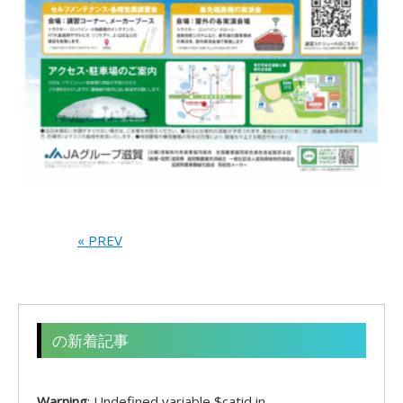
« PREV
の新着記事
Warning
: Undefined variable $catid in