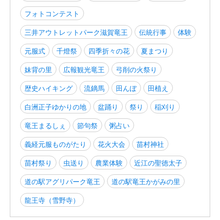
フォトコンテスト
三井アウトレットパーク滋賀竜王
伝統行事
体験
元服式
千燈祭
四季折々の花
夏まつり
妹背の里
広報観光竜王
弓削の火祭り
歴史ハイキング
流鏑馬
田んぼ
田植え
白洲正子ゆかりの地
盆踊り
祭り
稲刈り
竜王まるしぇ
節句祭
粥占い
義経元服ものがたり
花火大会
苗村神社
苗村祭り
虫送り
農業体験
近江の聖徳太子
道の駅アグリパーク竜王
道の駅竜王かがみの里
龍王寺（雪野寺）