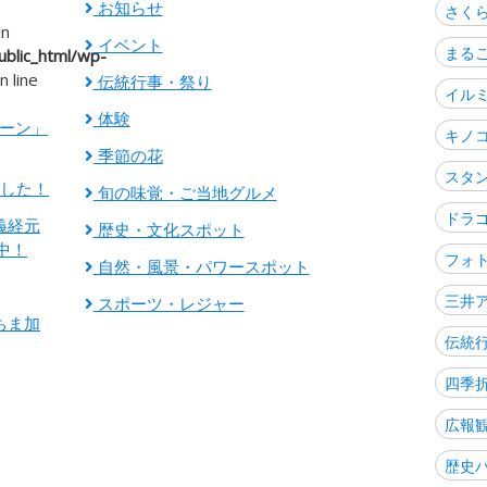
お知らせ
さく
in
イベント
まる
blic_html/wp-
n line
伝統行事・祭り
イル
体験
ゾーン」
キノ
季節の花
スタ
ました！
旬の味覚・ご当地グルメ
ドラ
義経元
歴史・文化スポット
中！
フォ
自然・風景・パワースポット
三井
スポーツ・レジャー
ちま加
伝統
四季
広報
歴史