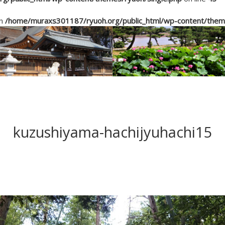
in
/home/muraxs301187/ryuoh.org/public_html/wp-content/theme
kuzushiyama-hachijyuhachi15