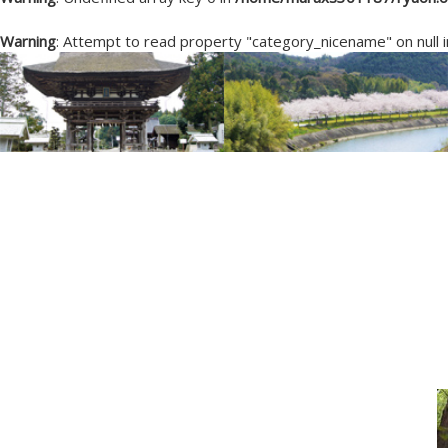
Warning
: Attempt to read property "category_nicename" on null 