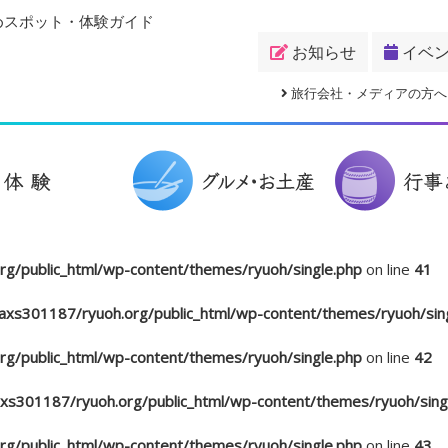
めスポット・体験ガイド
お知らせ
イベ
旅行会社・メディアの方へ
g/public_html/wp-content/themes/ryuoh/single.php
on line
41
xs301187/ryuoh.org/public_html/wp-content/themes/ryuoh/sin
g/public_html/wp-content/themes/ryuoh/single.php
on line
42
s301187/ryuoh.org/public_html/wp-content/themes/ryuoh/sing
g/public_html/wp-content/themes/ryuoh/single.php
on line
43