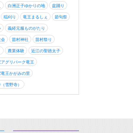
え
白洲正子ゆかりの地
盆踊り
稲刈り
竜王まるしぇ
節句祭
い
義経元服ものがたり
大会
苗村神社
苗村祭り
り
農業体験
近江の聖徳太子
駅アグリパーク竜王
駅竜王かがみの里
寺（雪野寺）