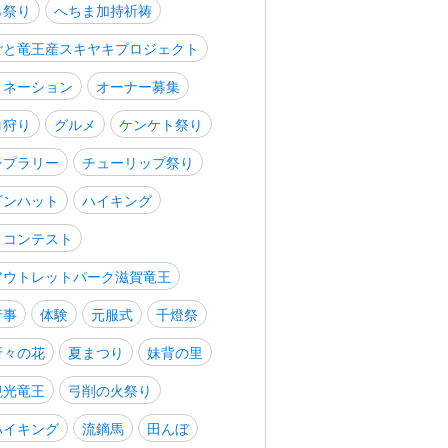
ら祭り
へちま加持祈祷
ごと竜王産スキヤキプロジェクト
ミネーション
オーナー募集
コ狩り
グルメ
ケンケト祭り
ンプラリー
チューリップ祭り
ゴンハット
ハイキング
トコンテスト
アウトレットパーク滋賀竜王
行事
体験
元服式
千燈祭
折々の花
夏まつり
妹背の里
観光竜王
弓削の火祭り
ハイキング
流鏑馬
田んぼ