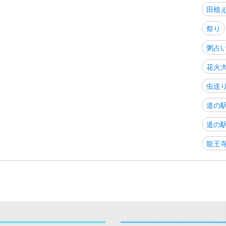
田植
祭り
粥占
花火
虫送
道の
道の
龍王