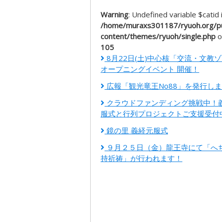
Warning
: Undefined variable $catid 
/home/muraxs301187/ryuoh.org/pu
content/themes/ryuoh/single.php
o
105
8月22日(土)中心核「交流・文教
オープニングイベント 開催！
広報「観光竜王No88」を発行し
クラウドファンディング挑戦中！
服式と行列プロジェクトご支援受付
鏡の里 義経元服式
９月２５日（金）龍王寺にて「へ
持祈祷」が行われます！