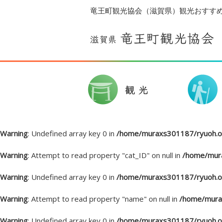
竜王町観光協会（滋賀県）観光おすす
Warning
: Undefined array key 0 in
/home/muraxs301187/ryuoh.or
Warning
: Attempt to read property "cat_ID" on null in
/home/mura
Warning
: Undefined array key 0 in
/home/muraxs301187/ryuoh.or
Warning
: Attempt to read property "name" on null in
/home/murax
Warning
: Undefined array key 0 in
/home/muraxs301187/ryuoh.or