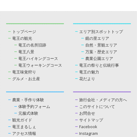
トップページ
エリア別スポットトップ
竜王の観光
鏡の里エリア
竜王の名所旧跡
自然・景観エリア
竜王八景
万葉・歴史エリア
竜王ハイキングコース
農業公園エリア
竜王ウォーキングコース
竜王の祭りと伝統行事
竜王味覚狩り
竜王の魅力
グルメ・お土産
花だより
農業・手作り体験
旅行会社・メディアの方へ
体験予約フォーム
このサイトについて
元服式体験
お問合せ
観光ガイド
サイトマップ
竜王まるしぇ
Facebook
アクセス情報
Instagram