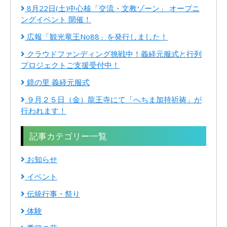
8月22日(土)中心核「交流・文教ゾーン」 オープニ
ングイベント 開催！
広報「観光竜王No88」を発行しました！
クラウドファンディング挑戦中！義経元服式と行列
プロジェクトご支援受付中！
鏡の里 義経元服式
９月２５日（金）龍王寺にて「へちま加持祈祷」が
行われます！
記事カテゴリー一覧
お知らせ
イベント
伝統行事・祭り
体験