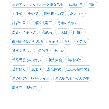
三井アウトレットパーク滋賀竜王
伝統行事
体験
元服式
千燈祭
四季折々の花
夏まつり
妹背の里
広報観光竜王
弓削の火祭り
歴史ハイキング
流鏑馬
田んぼ
田植え
白洲正子ゆかりの地
盆踊り
祭り
稲刈り
竜王まるしぇ
節句祭
粥占い
義経元服ものがたり
花火大会
苗村神社
苗村祭り
虫送り
農業体験
近江の聖徳太子
道の駅アグリパーク竜王
道の駅竜王かがみの里
龍王寺（雪野寺）