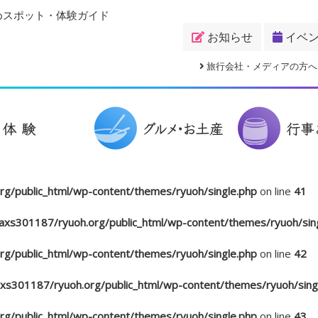
めスポット・体験ガイド
お知らせ
イベ
旅行会社・メディアの方へ
g/public_html/wp-content/themes/ryuoh/single.php
on line
41
xs301187/ryuoh.org/public_html/wp-content/themes/ryuoh/sin
g/public_html/wp-content/themes/ryuoh/single.php
on line
42
s301187/ryuoh.org/public_html/wp-content/themes/ryuoh/sing
g/public_html/wp-content/themes/ryuoh/single.php
on line
43