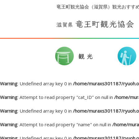
竜王町観光協会（滋賀県）観光おすす
Warning
: Undefined array key 0 in
/home/muraxs301187/ryuoh.or
Warning
: Attempt to read property "cat_ID" on null in
/home/mura
Warning
: Undefined array key 0 in
/home/muraxs301187/ryuoh.or
Warning
: Attempt to read property "name" on null in
/home/murax
Warning
: Undefined array key 0 in
/home/muraxs301187/ryuoh.or