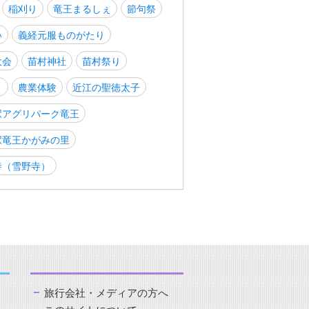
稲刈り
竜王まるしぇ
節句祭
い
義経元服ものがたり
大会
苗村神社
苗村祭り
り
農業体験
近江の聖徳太子
駅アグリパーク竜王
駅竜王かがみの里
寺（雪野寺）
旅行会社・メディアの方へ