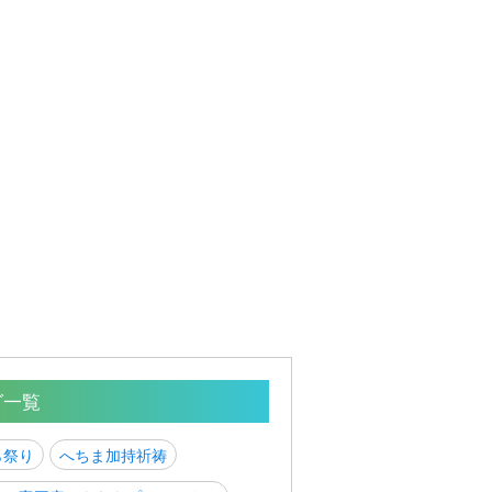
グ一覧
ら祭り
へちま加持祈祷