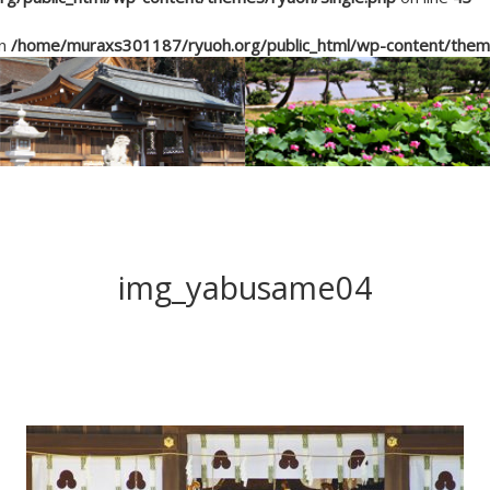
in
/home/muraxs301187/ryuoh.org/public_html/wp-content/theme
img_yabusame04