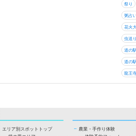
祭り
粥占
花火
虫送
道の
道の
龍王
エリア別スポットトップ
農業・手作り体験