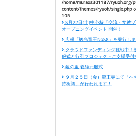
/home/muraxs301187/ryuoh.org/pu
content/themes/ryuoh/single.php
o
105
8月22日(土)中心核「交流・文教
オープニングイベント 開催！
広報「観光竜王No88」を発行し
クラウドファンディング挑戦中！
服式と行列プロジェクトご支援受付
鏡の里 義経元服式
９月２５日（金）龍王寺にて「へ
持祈祷」が行われます！