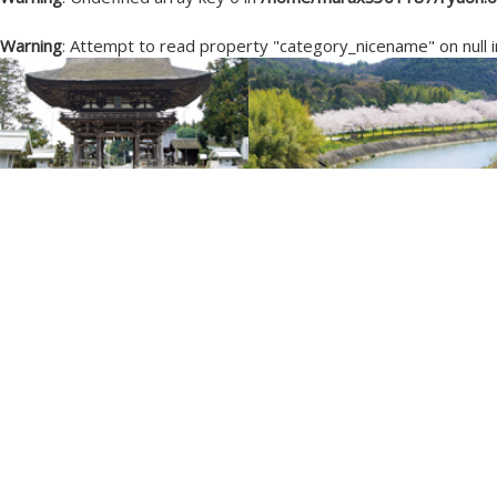
Warning
: Attempt to read property "category_nicename" on null 