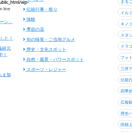
まる
blic_html/wp-
n line
伝統行事・祭り
イル
体験
ゾーン」
キノ
季節の花
スタ
ました！
旬の味覚・ご当地グルメ
ドラ
義経元
歴史・文化スポット
中！
フォ
自然・風景・パワースポット
三井
スポーツ・レジャー
ちま加
伝統
四季
広報
歴史
田植