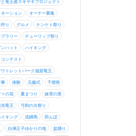
ごと竜王産スキヤキプロジェクト
ミネーション
オーナー募集
コ狩り
グルメ
ケンケト祭り
ンプラリー
チューリップ祭り
ゴンハット
ハイキング
トコンテスト
アウトレットパーク滋賀竜王
行事
体験
元服式
千燈祭
折々の花
夏まつり
妹背の里
観光竜王
弓削の火祭り
ハイキング
流鏑馬
田んぼ
え
白洲正子ゆかりの地
盆踊り