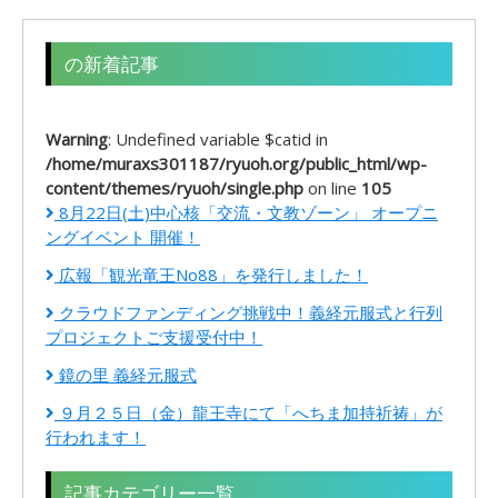
の新着記事
Warning
: Undefined variable $catid in
/home/muraxs301187/ryuoh.org/public_html/wp-
content/themes/ryuoh/single.php
on line
105
8月22日(土)中心核「交流・文教ゾーン」 オープニ
ングイベント 開催！
広報「観光竜王No88」を発行しました！
クラウドファンディング挑戦中！義経元服式と行列
プロジェクトご支援受付中！
鏡の里 義経元服式
９月２５日（金）龍王寺にて「へちま加持祈祷」が
行われます！
記事カテゴリー一覧