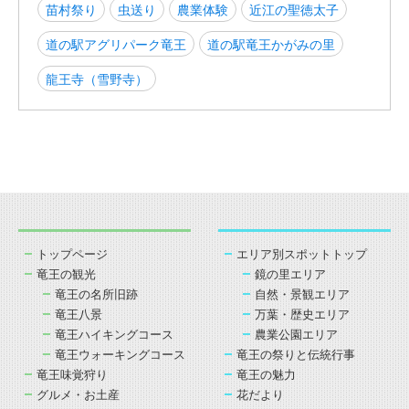
苗村祭り
虫送り
農業体験
近江の聖徳太子
道の駅アグリパーク竜王
道の駅竜王かがみの里
龍王寺（雪野寺）
トップページ
エリア別スポットトップ
竜王の観光
鏡の里エリア
竜王の名所旧跡
自然・景観エリア
竜王八景
万葉・歴史エリア
竜王ハイキングコース
農業公園エリア
竜王ウォーキングコース
竜王の祭りと伝統行事
竜王味覚狩り
竜王の魅力
グルメ・お土産
花だより