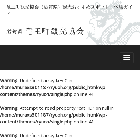
竜王町観光協会（滋賀県）観光おすすめスポット・体験ガイ
ド
Warning
: Undefined array key 0 in
/home/muraxs301187/ryuoh.org/public_html/wp-
content/themes/ryuoh/single.php
on line
41
Warning
: Attempt to read property "cat_ID" on null in
/home/muraxs301187/ryuoh.org/public_html/wp-
content/themes/ryuoh/single.php
on line
41
Warning
: Undefined array key 0 in