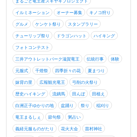
まるごと竜王産スキヤキプロジェクト
イルミネーション
オーナー募集
キノコ狩り
グルメ
ケンケト祭り
スタンプラリー
チューリップ祭り
ドラゴンハット
ハイキング
フォトコンテスト
三井アウトレットパーク滋賀竜王
伝統行事
体験
元服式
千燈祭
四季折々の花
夏まつり
妹背の里
広報観光竜王
弓削の火祭り
歴史ハイキング
流鏑馬
田んぼ
田植え
白洲正子ゆかりの地
盆踊り
祭り
稲刈り
竜王まるしぇ
節句祭
粥占い
義経元服ものがたり
花火大会
苗村神社