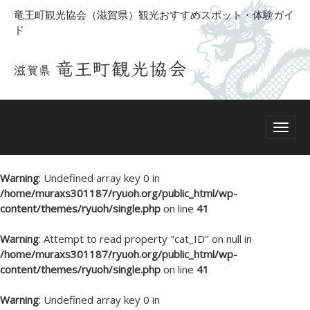
竜王町観光協会（滋賀県）観光おすすめスポット・体験ガイ
ド
Warning
: Undefined array key 0 in
/home/muraxs301187/ryuoh.org/public_html/wp-
content/themes/ryuoh/single.php
on line
41
Warning
: Attempt to read property "cat_ID" on null in
/home/muraxs301187/ryuoh.org/public_html/wp-
content/themes/ryuoh/single.php
on line
41
Warning
: Undefined array key 0 in