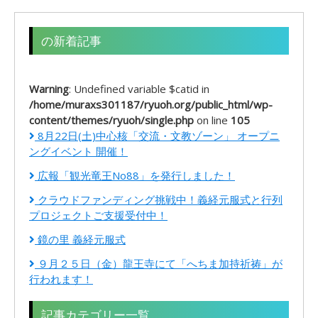
の新着記事
Warning
: Undefined variable $catid in
/home/muraxs301187/ryuoh.org/public_html/wp-
content/themes/ryuoh/single.php
on line
105
8月22日(土)中心核「交流・文教ゾーン」 オープニ
ングイベント 開催！
広報「観光竜王No88」を発行しました！
クラウドファンディング挑戦中！義経元服式と行列
プロジェクトご支援受付中！
鏡の里 義経元服式
９月２５日（金）龍王寺にて「へちま加持祈祷」が
行われます！
記事カテゴリー一覧