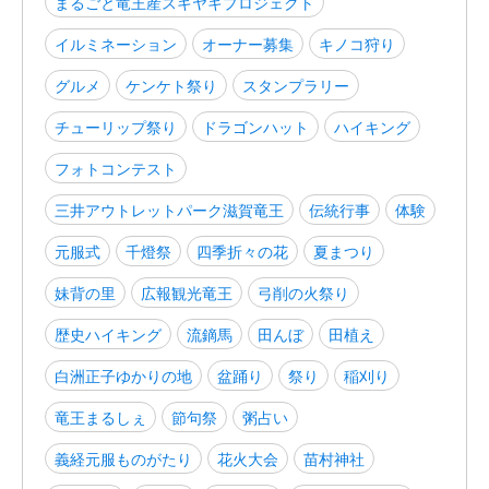
まるごと竜王産スキヤキプロジェクト
イルミネーション
オーナー募集
キノコ狩り
グルメ
ケンケト祭り
スタンプラリー
チューリップ祭り
ドラゴンハット
ハイキング
フォトコンテスト
三井アウトレットパーク滋賀竜王
伝統行事
体験
元服式
千燈祭
四季折々の花
夏まつり
妹背の里
広報観光竜王
弓削の火祭り
歴史ハイキング
流鏑馬
田んぼ
田植え
白洲正子ゆかりの地
盆踊り
祭り
稲刈り
竜王まるしぇ
節句祭
粥占い
義経元服ものがたり
花火大会
苗村神社