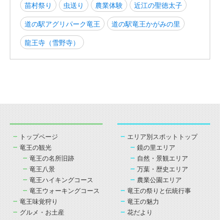
苗村祭り
虫送り
農業体験
近江の聖徳太子
道の駅アグリパーク竜王
道の駅竜王かがみの里
龍王寺（雪野寺）
トップページ
エリア別スポットトップ
竜王の観光
鏡の里エリア
竜王の名所旧跡
自然・景観エリア
竜王八景
万葉・歴史エリア
竜王ハイキングコース
農業公園エリア
竜王ウォーキングコース
竜王の祭りと伝統行事
竜王味覚狩り
竜王の魅力
グルメ・お土産
花だより