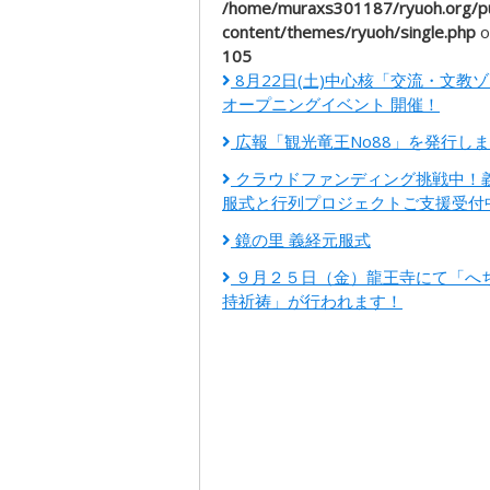
/home/muraxs301187/ryuoh.org/pu
content/themes/ryuoh/single.php
o
105
8月22日(土)中心核「交流・文教
オープニングイベント 開催！
広報「観光竜王No88」を発行し
クラウドファンディング挑戦中！
服式と行列プロジェクトご支援受付
鏡の里 義経元服式
９月２５日（金）龍王寺にて「へ
持祈祷」が行われます！