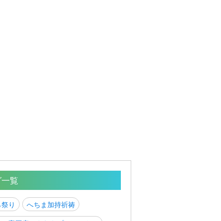
グ一覧
ら祭り
へちま加持祈祷