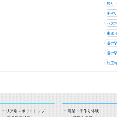
祭り
粥占
花火
虫送
道の
道の
龍王
エリア別スポットトップ
農業・手作り体験