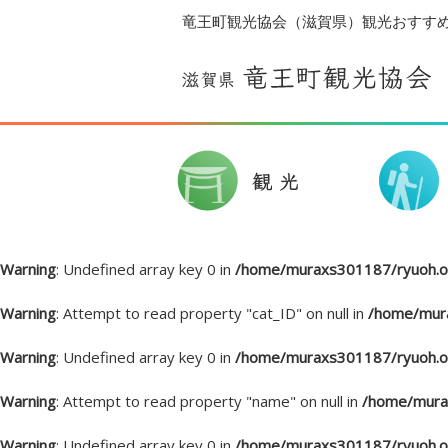
竜王町観光協会（滋賀県）観光おすす
Warning
: Undefined array key 0 in
/home/muraxs301187/ryuoh.or
Warning
: Attempt to read property "cat_ID" on null in
/home/mura
Warning
: Undefined array key 0 in
/home/muraxs301187/ryuoh.or
Warning
: Attempt to read property "name" on null in
/home/murax
Warning
: Undefined array key 0 in
/home/muraxs301187/ryuoh.or