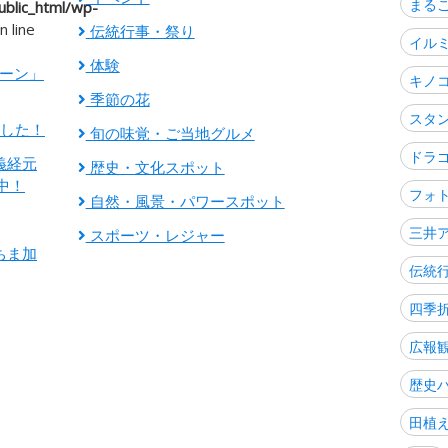
まる
blic_html/wp-
n line
伝統行事・祭り
イル
体験
ゾーン」
キノ
季節の花
スタ
ました！
旬の味覚・ご当地グルメ
ドラ
義経元
歴史・文化スポット
中！
フォ
自然・風景・パワースポット
三井
スポーツ・レジャー
ちま加
伝統
四季
広報
歴史
田植