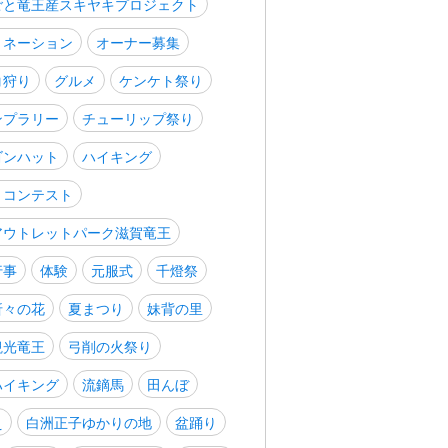
ごと竜王産スキヤキプロジェクト
ミネーション
オーナー募集
コ狩り
グルメ
ケンケト祭り
ンプラリー
チューリップ祭り
ゴンハット
ハイキング
トコンテスト
アウトレットパーク滋賀竜王
行事
体験
元服式
千燈祭
折々の花
夏まつり
妹背の里
観光竜王
弓削の火祭り
ハイキング
流鏑馬
田んぼ
え
白洲正子ゆかりの地
盆踊り