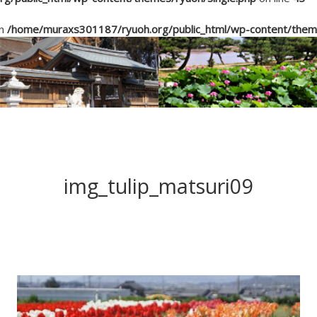
in
/home/muraxs301187/ryuoh.org/public_html/wp-content/theme
img_tulip_matsuri09