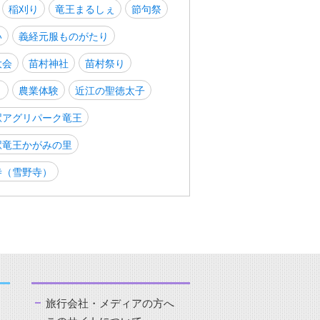
稲刈り
竜王まるしぇ
節句祭
い
義経元服ものがたり
大会
苗村神社
苗村祭り
り
農業体験
近江の聖徳太子
駅アグリパーク竜王
駅竜王かがみの里
寺（雪野寺）
旅行会社・メディアの方へ