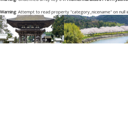
Warning
: Attempt to read property "category_nicename" on null 