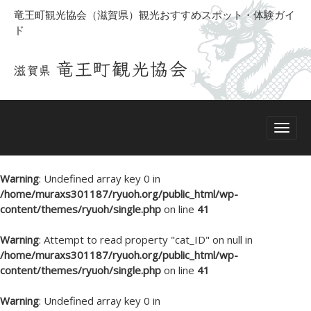
竜王町観光協会（滋賀県）観光おすすめスポット・体験ガイ
ド
Warning
: Undefined array key 0 in
/home/muraxs301187/ryuoh.org/public_html/wp-
content/themes/ryuoh/single.php
on line
41
Warning
: Attempt to read property "cat_ID" on null in
/home/muraxs301187/ryuoh.org/public_html/wp-
content/themes/ryuoh/single.php
on line
41
Warning
: Undefined array key 0 in