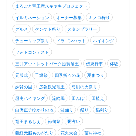
まるごと竜王産スキヤキプロジェクト
イルミネーション
オーナー募集
キノコ狩り
グルメ
ケンケト祭り
スタンプラリー
チューリップ祭り
ドラゴンハット
ハイキング
フォトコンテスト
三井アウトレットパーク滋賀竜王
伝統行事
体験
元服式
千燈祭
四季折々の花
夏まつり
妹背の里
広報観光竜王
弓削の火祭り
歴史ハイキング
流鏑馬
田んぼ
田植え
白洲正子ゆかりの地
盆踊り
祭り
稲刈り
竜王まるしぇ
節句祭
粥占い
義経元服ものがたり
花火大会
苗村神社