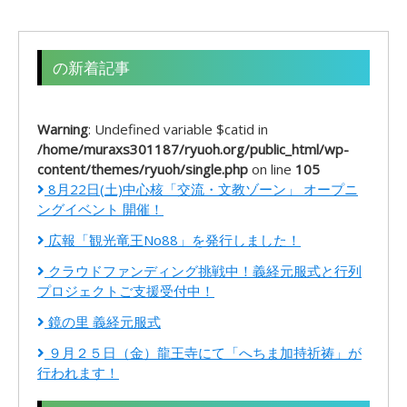
の新着記事
Warning
: Undefined variable $catid in
/home/muraxs301187/ryuoh.org/public_html/wp-
content/themes/ryuoh/single.php
on line
105
8月22日(土)中心核「交流・文教ゾーン」 オープニ
ングイベント 開催！
広報「観光竜王No88」を発行しました！
クラウドファンディング挑戦中！義経元服式と行列
プロジェクトご支援受付中！
鏡の里 義経元服式
９月２５日（金）龍王寺にて「へちま加持祈祷」が
行われます！