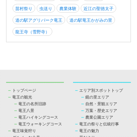
苗村祭り
虫送り
農業体験
近江の聖徳太子
道の駅アグリパーク竜王
道の駅竜王かがみの里
龍王寺（雪野寺）
トップページ
エリア別スポットトップ
竜王の観光
鏡の里エリア
竜王の名所旧跡
自然・景観エリア
竜王八景
万葉・歴史エリア
竜王ハイキングコース
農業公園エリア
竜王ウォーキングコース
竜王の祭りと伝統行事
竜王味覚狩り
竜王の魅力