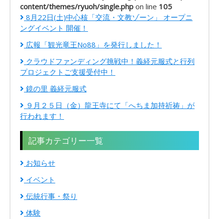
content/themes/ryuoh/single.php
on line
105
8月22日(土)中心核「交流・文教ゾーン」 オープニ
ングイベント 開催！
広報「観光竜王No88」を発行しました！
クラウドファンディング挑戦中！義経元服式と行列
プロジェクトご支援受付中！
鏡の里 義経元服式
９月２５日（金）龍王寺にて「へちま加持祈祷」が
行われます！
記事カテゴリー一覧
お知らせ
イベント
伝統行事・祭り
体験