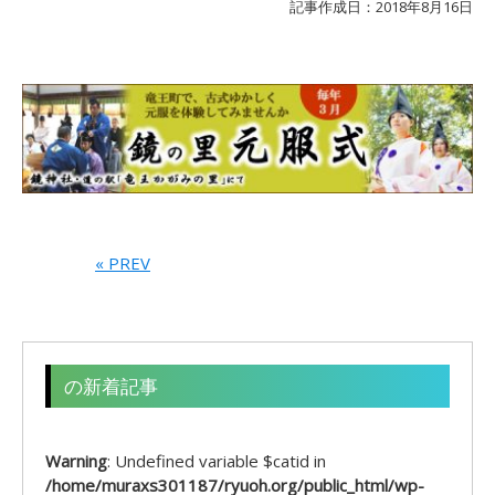
記事作成日：2018年8月16日
« PREV
の新着記事
Warning
: Undefined variable $catid in
/home/muraxs301187/ryuoh.org/public_html/wp-