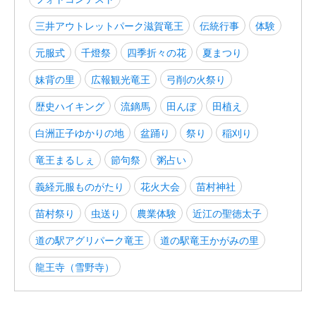
三井アウトレットパーク滋賀竜王
伝統行事
体験
元服式
千燈祭
四季折々の花
夏まつり
妹背の里
広報観光竜王
弓削の火祭り
歴史ハイキング
流鏑馬
田んぼ
田植え
白洲正子ゆかりの地
盆踊り
祭り
稲刈り
竜王まるしぇ
節句祭
粥占い
義経元服ものがたり
花火大会
苗村神社
苗村祭り
虫送り
農業体験
近江の聖徳太子
道の駅アグリパーク竜王
道の駅竜王かがみの里
龍王寺（雪野寺）