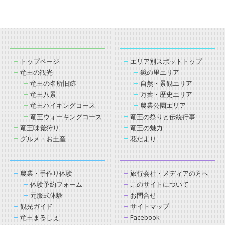
トップページ
エリア別スポットトップ
竜王の観光
鏡の里エリア
竜王の名所旧跡
自然・景観エリア
竜王八景
万葉・歴史エリア
竜王ハイキングコース
農業公園エリア
竜王ウォーキングコース
竜王の祭りと伝統行事
竜王味覚狩り
竜王の魅力
グルメ・お土産
花だより
農業・手作り体験
旅行会社・メディアの方へ
体験予約フォーム
このサイトについて
元服式体験
お問合せ
観光ガイド
サイトマップ
竜王まるしぇ
Facebook