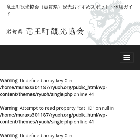
竜王町観光協会（滋賀県）観光おすすめスポット・体験ガイ
ド
Warning
: Undefined array key 0 in
/home/muraxs301187/ryuoh.org/public_html/wp-
content/themes/ryuoh/single.php
on line
41
Warning
: Attempt to read property "cat_ID" on null in
/home/muraxs301187/ryuoh.org/public_html/wp-
content/themes/ryuoh/single.php
on line
41
Warning
: Undefined array key 0 in