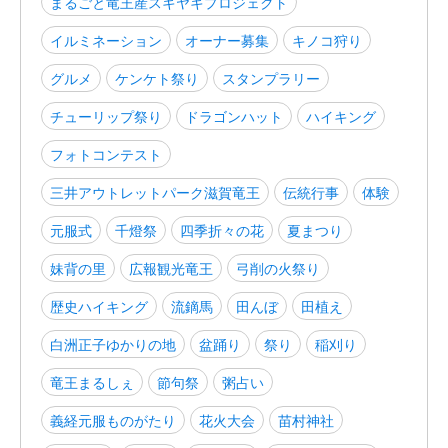
まるごと竜王産スキヤキプロジェクト
イルミネーション
オーナー募集
キノコ狩り
グルメ
ケンケト祭り
スタンプラリー
チューリップ祭り
ドラゴンハット
ハイキング
フォトコンテスト
三井アウトレットパーク滋賀竜王
伝統行事
体験
元服式
千燈祭
四季折々の花
夏まつり
妹背の里
広報観光竜王
弓削の火祭り
歴史ハイキング
流鏑馬
田んぼ
田植え
白洲正子ゆかりの地
盆踊り
祭り
稲刈り
竜王まるしぇ
節句祭
粥占い
義経元服ものがたり
花火大会
苗村神社