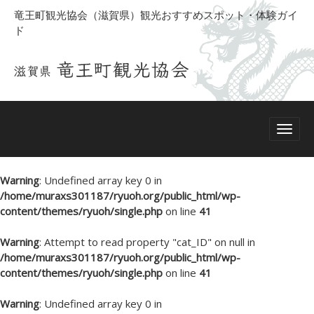
竜王町観光協会（滋賀県）観光おすすめスポット・体験ガイ
ド
Warning
: Undefined array key 0 in
/home/muraxs301187/ryuoh.org/public_html/wp-
content/themes/ryuoh/single.php
on line
41
Warning
: Attempt to read property "cat_ID" on null in
/home/muraxs301187/ryuoh.org/public_html/wp-
content/themes/ryuoh/single.php
on line
41
Warning
: Undefined array key 0 in