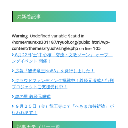
の新着記事
Warning
: Undefined variable $catid in
/home/muraxs301187/ryuoh.org/public_html/wp-
content/themes/ryuoh/single.php
on line
105
8月22日(土)中心核「交流・文教ゾーン」 オープニ
ングイベント 開催！
広報「観光竜王No88」を発行しました！
クラウドファンディング挑戦中！義経元服式と行列
プロジェクトご支援受付中！
鏡の里 義経元服式
９月２５日（金）龍王寺にて「へちま加持祈祷」が
行われます！
記事カテゴリー一覧