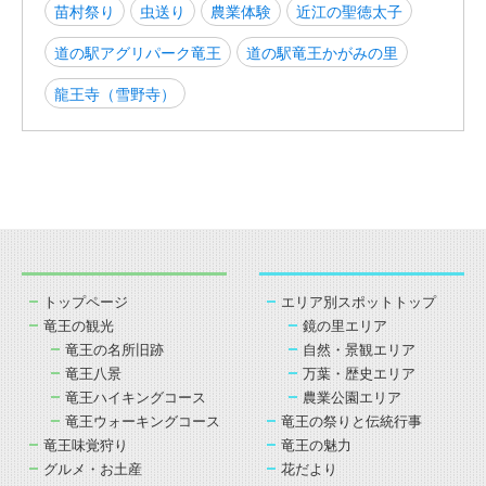
苗村祭り
虫送り
農業体験
近江の聖徳太子
道の駅アグリパーク竜王
道の駅竜王かがみの里
龍王寺（雪野寺）
トップページ
エリア別スポットトップ
竜王の観光
鏡の里エリア
竜王の名所旧跡
自然・景観エリア
竜王八景
万葉・歴史エリア
竜王ハイキングコース
農業公園エリア
竜王ウォーキングコース
竜王の祭りと伝統行事
竜王味覚狩り
竜王の魅力
グルメ・お土産
花だより