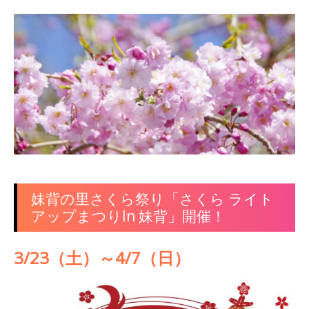
妹背の里さくら祭り「さくら ライト
アップまつりIn 妹背」開催！
3/23（土）～4/7（日）