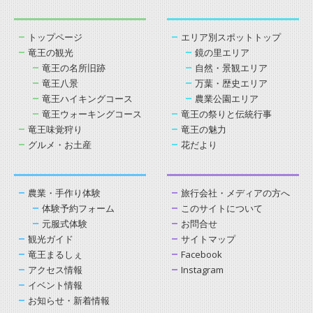
トップページ
エリア別スポットトップ
竜王の観光
鏡の里エリア
竜王の名所旧跡
自然・景観エリア
竜王八景
万葉・歴史エリア
竜王ハイキングコース
農業公園エリア
竜王ウォーキングコース
竜王の祭りと伝統行事
竜王味覚狩り
竜王の魅力
グルメ・お土産
花だより
農業・手作り体験
旅行会社・メディアの方へ
体験予約フォーム
このサイトについて
元服式体験
お問合せ
観光ガイド
サイトマップ
竜王まるしぇ
Facebook
アクセス情報
Instagram
イベント情報
お知らせ・新着情報