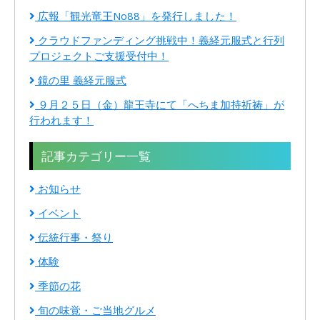
広報「観光竜王No88」を発行しました！
クラウドファンディング挑戦中！義経元服式と行列
プロジェクトご支援受付中！
鏡の里 義経元服式
９月２５日（金）龍王寺にて「へちま加持祈祷」が
行われます！
記事カテゴリー一覧
お知らせ
イベント
伝統行事・祭り
体験
季節の花
旬の味覚・ご当地グルメ