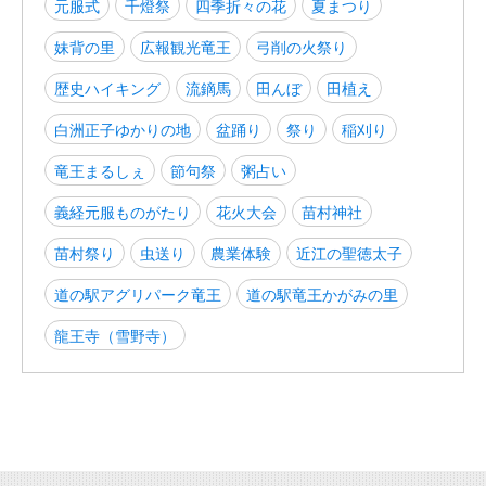
元服式
千燈祭
四季折々の花
夏まつり
妹背の里
広報観光竜王
弓削の火祭り
歴史ハイキング
流鏑馬
田んぼ
田植え
白洲正子ゆかりの地
盆踊り
祭り
稲刈り
竜王まるしぇ
節句祭
粥占い
義経元服ものがたり
花火大会
苗村神社
苗村祭り
虫送り
農業体験
近江の聖徳太子
道の駅アグリパーク竜王
道の駅竜王かがみの里
龍王寺（雪野寺）