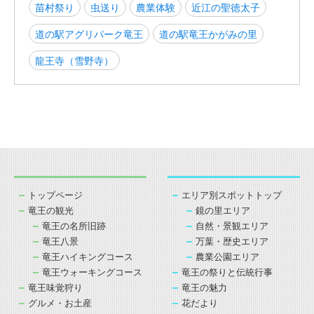
苗村祭り
虫送り
農業体験
近江の聖徳太子
道の駅アグリパーク竜王
道の駅竜王かがみの里
龍王寺（雪野寺）
トップページ
エリア別スポットトップ
竜王の観光
鏡の里エリア
竜王の名所旧跡
自然・景観エリア
竜王八景
万葉・歴史エリア
竜王ハイキングコース
農業公園エリア
竜王ウォーキングコース
竜王の祭りと伝統行事
竜王味覚狩り
竜王の魅力
グルメ・お土産
花だより