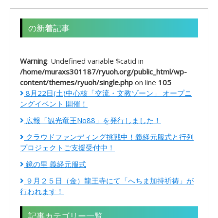
の新着記事
Warning
: Undefined variable $catid in
/home/muraxs301187/ryuoh.org/public_html/wp-
content/themes/ryuoh/single.php
on line
105
8月22日(土)中心核「交流・文教ゾーン」 オープニ
ングイベント 開催！
広報「観光竜王No88」を発行しました！
クラウドファンディング挑戦中！義経元服式と行列
プロジェクトご支援受付中！
鏡の里 義経元服式
９月２５日（金）龍王寺にて「へちま加持祈祷」が
行われます！
記事カテゴリー一覧