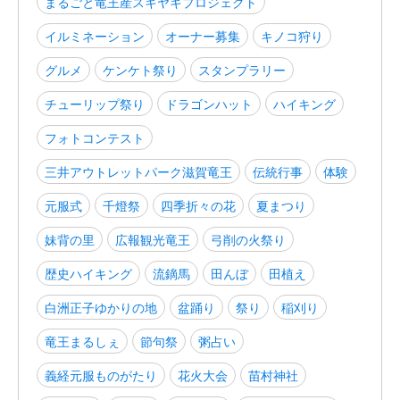
まるごと竜王産スキヤキプロジェクト
イルミネーション
オーナー募集
キノコ狩り
グルメ
ケンケト祭り
スタンプラリー
チューリップ祭り
ドラゴンハット
ハイキング
フォトコンテスト
三井アウトレットパーク滋賀竜王
伝統行事
体験
元服式
千燈祭
四季折々の花
夏まつり
妹背の里
広報観光竜王
弓削の火祭り
歴史ハイキング
流鏑馬
田んぼ
田植え
白洲正子ゆかりの地
盆踊り
祭り
稲刈り
竜王まるしぇ
節句祭
粥占い
義経元服ものがたり
花火大会
苗村神社