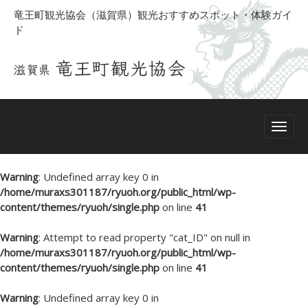
竜王町観光協会（滋賀県）観光おすすめスポット・体験ガイ
ド
Warning
: Undefined array key 0 in
/home/muraxs301187/ryuoh.org/public_html/wp-
content/themes/ryuoh/single.php
on line
41
Warning
: Attempt to read property "cat_ID" on null in
/home/muraxs301187/ryuoh.org/public_html/wp-
content/themes/ryuoh/single.php
on line
41
Warning
: Undefined array key 0 in