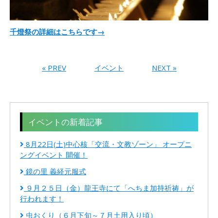
千燈祭の詳細はこちらです→
« PREV
イベント
NEXT »
イベントの新着記事
8月22日(土)中心核「交流・文教ゾーン」 オープニ
ングイベント 開催！
鏡の里 義経元服式
９月２５日（金）龍王寺にて「へちま加持祈祷」が
行われます！
虫おくり（６月下旬～７月土用入り頃）