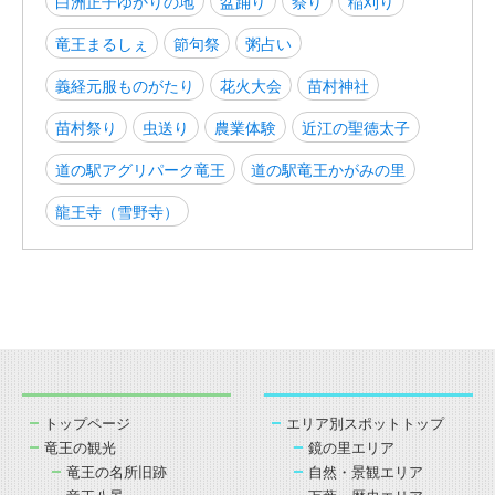
白洲正子ゆかりの地
盆踊り
祭り
稲刈り
竜王まるしぇ
節句祭
粥占い
義経元服ものがたり
花火大会
苗村神社
苗村祭り
虫送り
農業体験
近江の聖徳太子
道の駅アグリパーク竜王
道の駅竜王かがみの里
龍王寺（雪野寺）
トップページ
エリア別スポットトップ
竜王の観光
鏡の里エリア
竜王の名所旧跡
自然・景観エリア