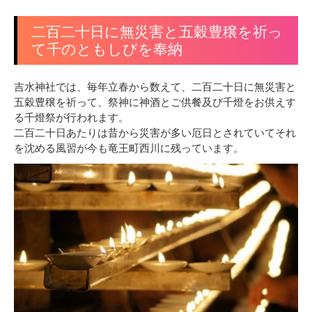
二百二十日に無災害と五穀豊穣を祈っ
て千のともしびを奉納
吉水神社では、毎年立春から数えて、二百二十日に無災害と
五穀豊穣を祈って、祭神に神酒とご供餐及び千燈をお供えす
る千燈祭が行われます。
二百二十日あたりは昔から災害が多い厄日とされていてそれ
を沈める風習が今も竜王町西川に残っています。