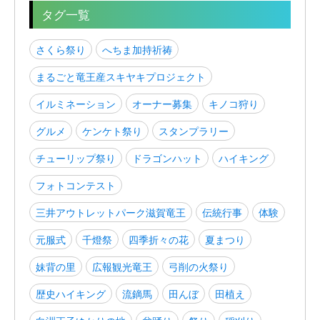
タグ一覧
さくら祭り
へちま加持祈祷
まるごと竜王産スキヤキプロジェクト
イルミネーション
オーナー募集
キノコ狩り
グルメ
ケンケト祭り
スタンプラリー
チューリップ祭り
ドラゴンハット
ハイキング
フォトコンテスト
三井アウトレットパーク滋賀竜王
伝統行事
体験
元服式
千燈祭
四季折々の花
夏まつり
妹背の里
広報観光竜王
弓削の火祭り
歴史ハイキング
流鏑馬
田んぼ
田植え