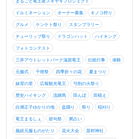
まるごと竜王産スキヤキプロジェクト
イルミネーション
オーナー募集
キノコ狩り
グルメ
ケンケト祭り
スタンプラリー
チューリップ祭り
ドラゴンハット
ハイキング
フォトコンテスト
三井アウトレットパーク滋賀竜王
伝統行事
体験
元服式
千燈祭
四季折々の花
夏まつり
妹背の里
広報観光竜王
弓削の火祭り
歴史ハイキング
流鏑馬
田んぼ
田植え
白洲正子ゆかりの地
盆踊り
祭り
稲刈り
竜王まるしぇ
節句祭
粥占い
義経元服ものがたり
花火大会
苗村神社