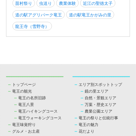
苗村祭り
虫送り
農業体験
近江の聖徳太子
道の駅アグリパーク竜王
道の駅竜王かがみの里
龍王寺（雪野寺）
トップページ
エリア別スポットトップ
竜王の観光
鏡の里エリア
竜王の名所旧跡
自然・景観エリア
竜王八景
万葉・歴史エリア
竜王ハイキングコース
農業公園エリア
竜王ウォーキングコース
竜王の祭りと伝統行事
竜王味覚狩り
竜王の魅力
グルメ・お土産
花だより