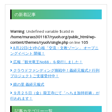
の新着記事
Warning
: Undefined variable $catid in
/home/muraxs301187/ryuoh.org/public_html/wp-
content/themes/ryuoh/single.php
on line
105
8月22日(土)中心核「交流・文教ゾーン」 オープニ
ングイベント 開催！
広報「観光竜王No88」を発行しました！
クラウドファンディング挑戦中！義経元服式と行列
プロジェクトご支援受付中！
鏡の里 義経元服式
９月２５日（金）龍王寺にて「へちま加持祈祷」が
行われます！
記事カテゴリー一覧