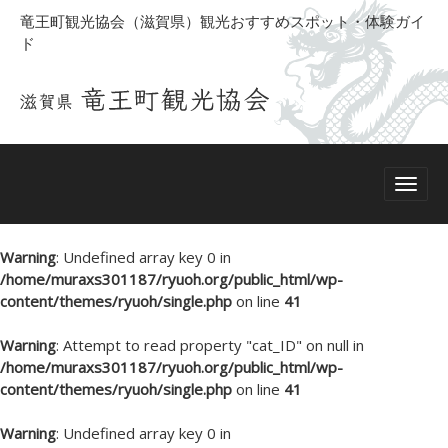
竜王町観光協会（滋賀県）観光おすすめスポット・体験ガイ
ド
Warning
: Undefined array key 0 in
/home/muraxs301187/ryuoh.org/public_html/wp-
content/themes/ryuoh/single.php
on line
41
Warning
: Attempt to read property "cat_ID" on null in
/home/muraxs301187/ryuoh.org/public_html/wp-
content/themes/ryuoh/single.php
on line
41
Warning
: Undefined array key 0 in