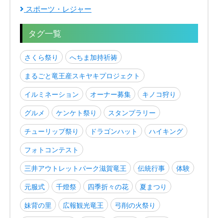
スポーツ・レジャー
タグ一覧
さくら祭り
へちま加持祈祷
まるごと竜王産スキヤキプロジェクト
イルミネーション
オーナー募集
キノコ狩り
グルメ
ケンケト祭り
スタンプラリー
チューリップ祭り
ドラゴンハット
ハイキング
フォトコンテスト
三井アウトレットパーク滋賀竜王
伝統行事
体験
元服式
千燈祭
四季折々の花
夏まつり
妹背の里
広報観光竜王
弓削の火祭り