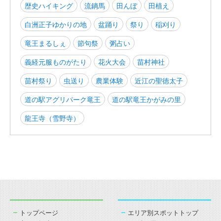
歴史ハイキング
流鏑馬
田んぼ
田植え
白洲正子ゆかりの地
盆踊り
祭り
稲刈り
竜王まるしぇ
節句祭
粥占い
義経元服ものがたり
花火大会
苗村神社
苗村祭り
虫送り
農業体験
近江の聖徳太子
道の駅アグリパーク竜王
道の駅竜王かがみの里
龍王寺（雪野寺）
トップページ
エリア別スポットトップ