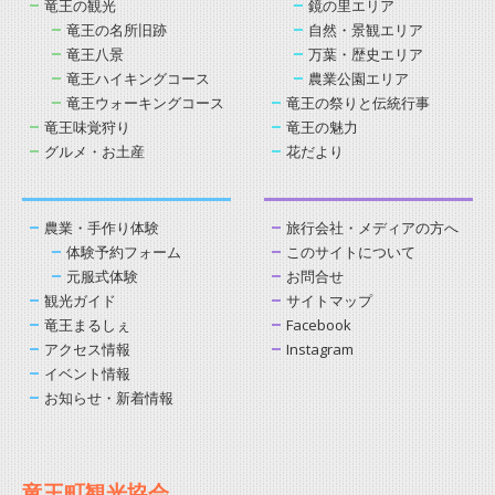
竜王の観光
鏡の里エリア
竜王の名所旧跡
自然・景観エリア
竜王八景
万葉・歴史エリア
竜王ハイキングコース
農業公園エリア
竜王ウォーキングコース
竜王の祭りと伝統行事
竜王味覚狩り
竜王の魅力
グルメ・お土産
花だより
農業・手作り体験
旅行会社・メディアの方へ
体験予約フォーム
このサイトについて
元服式体験
お問合せ
観光ガイド
サイトマップ
竜王まるしぇ
Facebook
アクセス情報
Instagram
イベント情報
お知らせ・新着情報
竜王町観光協会