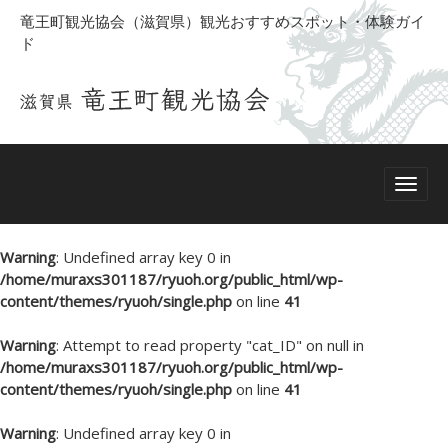
竜王町観光協会（滋賀県）観光おすすめスポット・体験ガイ
ド
Warning
: Undefined array key 0 in
/home/muraxs301187/ryuoh.org/public_html/wp-
content/themes/ryuoh/single.php
on line
41
Warning
: Attempt to read property "cat_ID" on null in
/home/muraxs301187/ryuoh.org/public_html/wp-
content/themes/ryuoh/single.php
on line
41
Warning
: Undefined array key 0 in