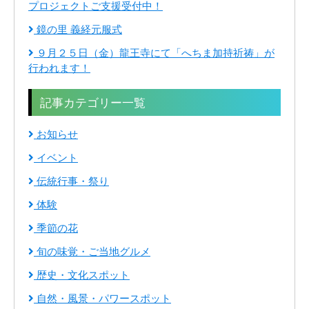
プロジェクトご支援受付中！
鏡の里 義経元服式
９月２５日（金）龍王寺にて「へちま加持祈祷」が
行われます！
記事カテゴリー一覧
お知らせ
イベント
伝統行事・祭り
体験
季節の花
旬の味覚・ご当地グルメ
歴史・文化スポット
自然・風景・パワースポット