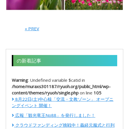
« PREV
の新着記事
Warning
: Undefined variable $catid in
/home/muraxs301187/ryuoh.org/public_html/wp-
content/themes/ryuoh/single.php
on line
105
8月22日(土)中心核「交流・文教ゾーン」 オープニ
ングイベント 開催！
広報「観光竜王No88」を発行しました！
クラウドファンディング挑戦中！義経元服式と行列