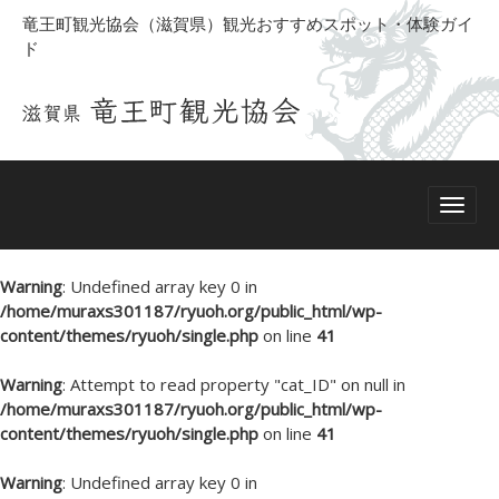
竜王町観光協会（滋賀県）観光おすすめスポット・体験ガイ
ド
Warning
: Undefined array key 0 in
/home/muraxs301187/ryuoh.org/public_html/wp-
content/themes/ryuoh/single.php
on line
41
Warning
: Attempt to read property "cat_ID" on null in
/home/muraxs301187/ryuoh.org/public_html/wp-
content/themes/ryuoh/single.php
on line
41
Warning
: Undefined array key 0 in