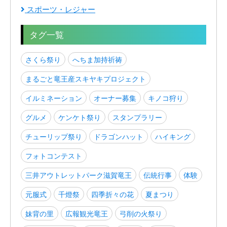
スポーツ・レジャー
タグ一覧
さくら祭り
へちま加持祈祷
まるごと竜王産スキヤキプロジェクト
イルミネーション
オーナー募集
キノコ狩り
グルメ
ケンケト祭り
スタンプラリー
チューリップ祭り
ドラゴンハット
ハイキング
フォトコンテスト
三井アウトレットパーク滋賀竜王
伝統行事
体験
元服式
千燈祭
四季折々の花
夏まつり
妹背の里
広報観光竜王
弓削の火祭り