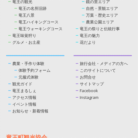
竜王の観光
鏡の里エリア
竜王の名所旧跡
自然・景観エリア
竜王八景
万葉・歴史エリア
竜王ハイキングコース
農業公園エリア
竜王ウォーキングコース
竜王の祭りと伝統行事
竜王味覚狩り
竜王の魅力
グルメ・お土産
花だより
農業・手作り体験
旅行会社・メディアの方へ
体験予約フォーム
このサイトについて
元服式体験
お問合せ
観光ガイド
サイトマップ
竜王まるしぇ
Facebook
アクセス情報
Instagram
イベント情報
お知らせ・新着情報
竜王町観光協会