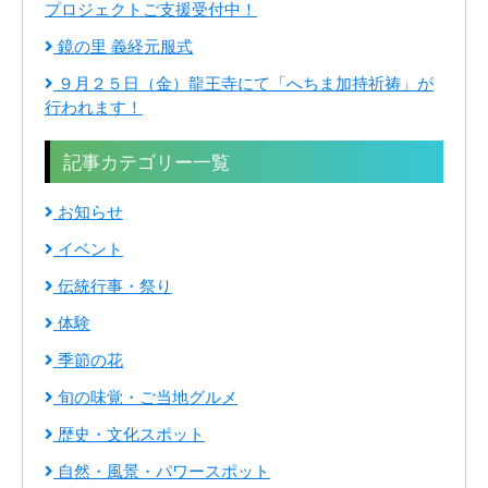
プロジェクトご支援受付中！
鏡の里 義経元服式
９月２５日（金）龍王寺にて「へちま加持祈祷」が
行われます！
記事カテゴリー一覧
お知らせ
イベント
伝統行事・祭り
体験
季節の花
旬の味覚・ご当地グルメ
歴史・文化スポット
自然・風景・パワースポット