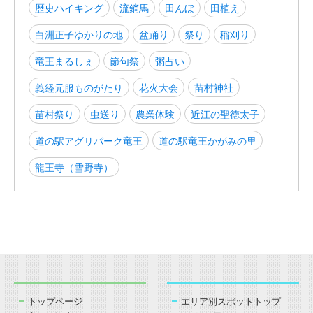
歴史ハイキング
流鏑馬
田んぼ
田植え
白洲正子ゆかりの地
盆踊り
祭り
稲刈り
竜王まるしぇ
節句祭
粥占い
義経元服ものがたり
花火大会
苗村神社
苗村祭り
虫送り
農業体験
近江の聖徳太子
道の駅アグリパーク竜王
道の駅竜王かがみの里
龍王寺（雪野寺）
トップページ
エリア別スポットトップ