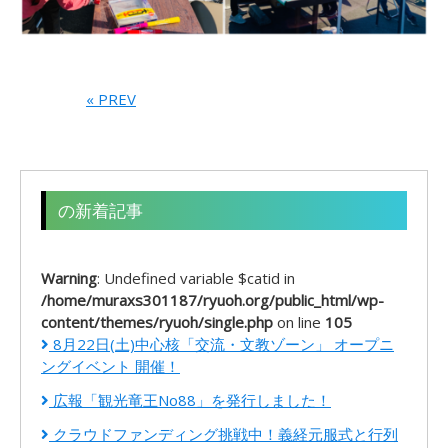
« PREV
の新着記事
Warning
: Undefined variable $catid in
/home/muraxs301187/ryuoh.org/public_html/wp-
content/themes/ryuoh/single.php
on line
105
8月22日(土)中心核「交流・文教ゾーン」 オープニ
ングイベント 開催！
広報「観光竜王No88」を発行しました！
クラウドファンディング挑戦中！義経元服式と行列