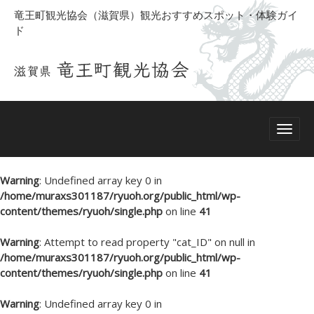
竜王町観光協会（滋賀県）観光おすすめスポット・体験ガイ
ド
Warning
: Undefined array key 0 in
/home/muraxs301187/ryuoh.org/public_html/wp-
content/themes/ryuoh/single.php
on line
41
Warning
: Attempt to read property "cat_ID" on null in
/home/muraxs301187/ryuoh.org/public_html/wp-
content/themes/ryuoh/single.php
on line
41
Warning
: Undefined array key 0 in