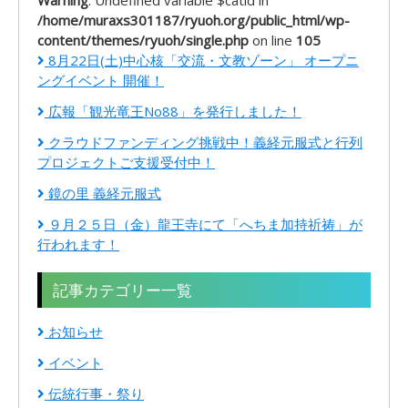
/home/muraxs301187/ryuoh.org/public_html/wp-
content/themes/ryuoh/single.php
on line
105
8月22日(土)中心核「交流・文教ゾーン」 オープニ
ングイベント 開催！
広報「観光竜王No88」を発行しました！
クラウドファンディング挑戦中！義経元服式と行列
プロジェクトご支援受付中！
鏡の里 義経元服式
９月２５日（金）龍王寺にて「へちま加持祈祷」が
行われます！
記事カテゴリー一覧
お知らせ
イベント
伝統行事・祭り