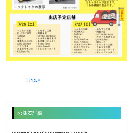
« PREV
の新着記事
Warning
: Undefined variable $catid in