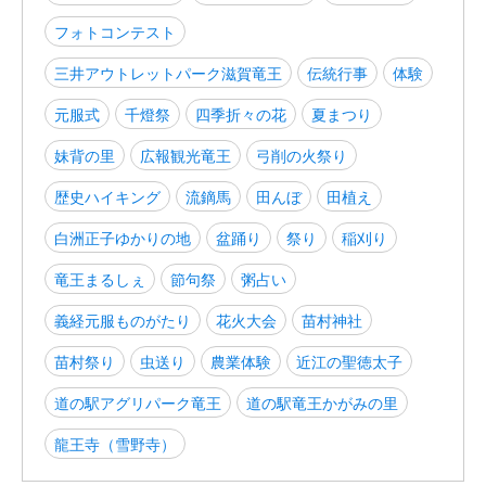
フォトコンテスト
三井アウトレットパーク滋賀竜王
伝統行事
体験
元服式
千燈祭
四季折々の花
夏まつり
妹背の里
広報観光竜王
弓削の火祭り
歴史ハイキング
流鏑馬
田んぼ
田植え
白洲正子ゆかりの地
盆踊り
祭り
稲刈り
竜王まるしぇ
節句祭
粥占い
義経元服ものがたり
花火大会
苗村神社
苗村祭り
虫送り
農業体験
近江の聖徳太子
道の駅アグリパーク竜王
道の駅竜王かがみの里
龍王寺（雪野寺）