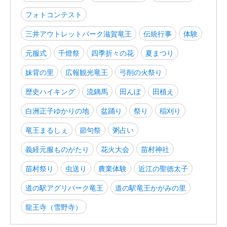
フォトコンテスト
三井アウトレットパーク滋賀竜王
伝統行事
体験
元服式
千燈祭
四季折々の花
夏まつり
妹背の里
広報観光竜王
弓削の火祭り
歴史ハイキング
流鏑馬
田んぼ
田植え
白洲正子ゆかりの地
盆踊り
祭り
稲刈り
竜王まるしぇ
節句祭
粥占い
義経元服ものがたり
花火大会
苗村神社
苗村祭り
虫送り
農業体験
近江の聖徳太子
道の駅アグリパーク竜王
道の駅竜王かがみの里
龍王寺（雪野寺）