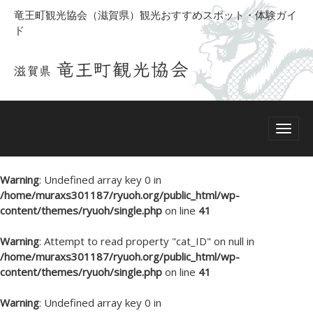
竜王町観光協会（滋賀県）観光おすすめスポット・体験ガイ
ド
Warning
: Undefined array key 0 in
/home/muraxs301187/ryuoh.org/public_html/wp-
content/themes/ryuoh/single.php
on line
41
Warning
: Attempt to read property "cat_ID" on null in
/home/muraxs301187/ryuoh.org/public_html/wp-
content/themes/ryuoh/single.php
on line
41
Warning
: Undefined array key 0 in