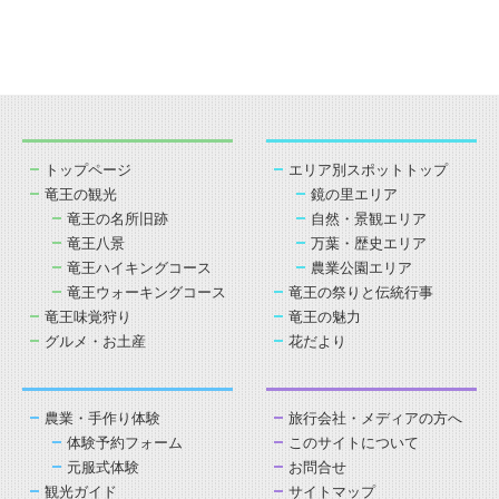
トップページ
エリア別スポットトップ
竜王の観光
鏡の里エリア
竜王の名所旧跡
自然・景観エリア
竜王八景
万葉・歴史エリア
竜王ハイキングコース
農業公園エリア
竜王ウォーキングコース
竜王の祭りと伝統行事
竜王味覚狩り
竜王の魅力
グルメ・お土産
花だより
農業・手作り体験
旅行会社・メディアの方へ
体験予約フォーム
このサイトについて
元服式体験
お問合せ
観光ガイド
サイトマップ