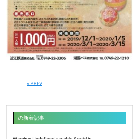
« PREV
の新着記事
Warning
: Undefined variable $catid in