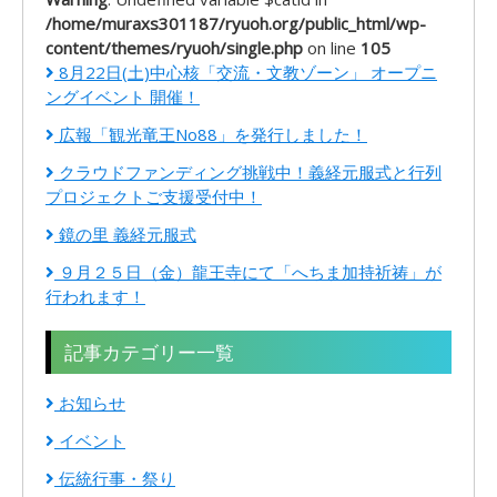
/home/muraxs301187/ryuoh.org/public_html/wp-
content/themes/ryuoh/single.php
on line
105
8月22日(土)中心核「交流・文教ゾーン」 オープニ
ングイベント 開催！
広報「観光竜王No88」を発行しました！
クラウドファンディング挑戦中！義経元服式と行列
プロジェクトご支援受付中！
鏡の里 義経元服式
９月２５日（金）龍王寺にて「へちま加持祈祷」が
行われます！
記事カテゴリー一覧
お知らせ
イベント
伝統行事・祭り