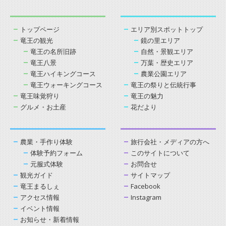
トップページ
エリア別スポットトップ
竜王の観光
鏡の里エリア
竜王の名所旧跡
自然・景観エリア
竜王八景
万葉・歴史エリア
竜王ハイキングコース
農業公園エリア
竜王ウォーキングコース
竜王の祭りと伝統行事
竜王味覚狩り
竜王の魅力
グルメ・お土産
花だより
農業・手作り体験
旅行会社・メディアの方へ
体験予約フォーム
このサイトについて
元服式体験
お問合せ
観光ガイド
サイトマップ
竜王まるしぇ
Facebook
アクセス情報
Instagram
イベント情報
お知らせ・新着情報