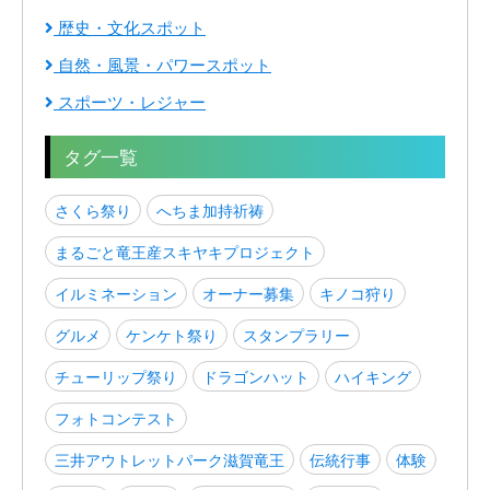
歴史・文化スポット
自然・風景・パワースポット
スポーツ・レジャー
タグ一覧
さくら祭り
へちま加持祈祷
まるごと竜王産スキヤキプロジェクト
イルミネーション
オーナー募集
キノコ狩り
グルメ
ケンケト祭り
スタンプラリー
チューリップ祭り
ドラゴンハット
ハイキング
フォトコンテスト
三井アウトレットパーク滋賀竜王
伝統行事
体験