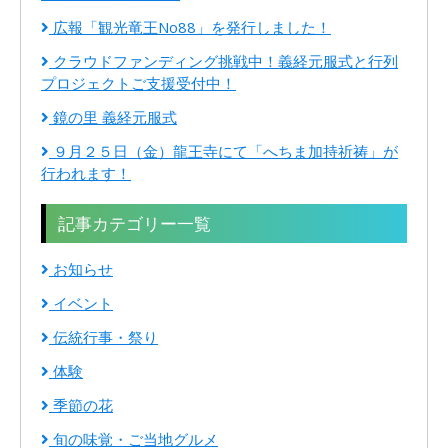
広報「観光竜王No88」を発行しました！
クラウドファンディング挑戦中！義経元服式と行列
プロジェクトご支援受付中！
鏡の里 義経元服式
９月２５日（金）龍王寺にて「へちま加持祈祷」が
行われます！
記事カテゴリー一覧
お知らせ
イベント
伝統行事・祭り
体験
季節の花
旬の味覚・ご当地グルメ