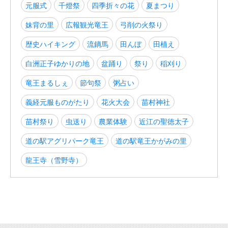
元服式
千燈祭
四季折々の花
夏まつり
妹背の里
広報観光竜王
弓削の火祭り
歴史ハイキング
流鏑馬
田んぼ
田植え
白洲正子ゆかりの地
盆踊り
祭り
稲刈り
竜王まるしぇ
節句祭
粥占い
義経元服ものがたり
花火大会
苗村神社
苗村祭り
虫送り
農業体験
近江の聖徳太子
道の駅アグリパーク竜王
道の駅竜王かがみの里
龍王寺（雪野寺）