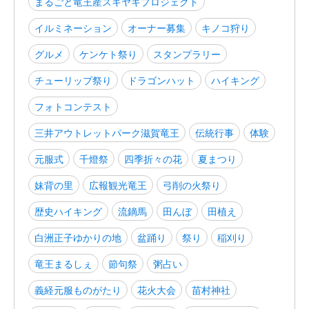
まるごと竜王産スキヤキプロジェクト
イルミネーション
オーナー募集
キノコ狩り
グルメ
ケンケト祭り
スタンプラリー
チューリップ祭り
ドラゴンハット
ハイキング
フォトコンテスト
三井アウトレットパーク滋賀竜王
伝統行事
体験
元服式
千燈祭
四季折々の花
夏まつり
妹背の里
広報観光竜王
弓削の火祭り
歴史ハイキング
流鏑馬
田んぼ
田植え
白洲正子ゆかりの地
盆踊り
祭り
稲刈り
竜王まるしぇ
節句祭
粥占い
義経元服ものがたり
花火大会
苗村神社