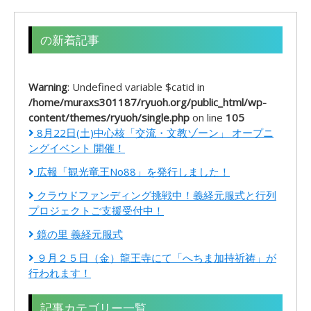
の新着記事
Warning
: Undefined variable $catid in
/home/muraxs301187/ryuoh.org/public_html/wp-
content/themes/ryuoh/single.php
on line
105
8月22日(土)中心核「交流・文教ゾーン」 オープニ
ングイベント 開催！
広報「観光竜王No88」を発行しました！
クラウドファンディング挑戦中！義経元服式と行列
プロジェクトご支援受付中！
鏡の里 義経元服式
９月２５日（金）龍王寺にて「へちま加持祈祷」が
行われます！
記事カテゴリー一覧