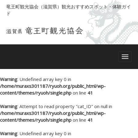
竜王町観光協会（滋賀県）観光おすすめスポット・体験ガイ
ド
Warning
: Undefined array key 0 in
/home/muraxs301187/ryuoh.org/public_html/wp-
content/themes/ryuoh/single.php
on line
41
Warning
: Attempt to read property "cat_ID" on null in
/home/muraxs301187/ryuoh.org/public_html/wp-
content/themes/ryuoh/single.php
on line
41
Warning
: Undefined array key 0 in