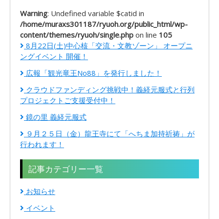
Warning
: Undefined variable $catid in
/home/muraxs301187/ryuoh.org/public_html/wp-
content/themes/ryuoh/single.php
on line
105
8月22日(土)中心核「交流・文教ゾーン」 オープニ
ングイベント 開催！
広報「観光竜王No88」を発行しました！
クラウドファンディング挑戦中！義経元服式と行列
プロジェクトご支援受付中！
鏡の里 義経元服式
９月２５日（金）龍王寺にて「へちま加持祈祷」が
行われます！
記事カテゴリー一覧
お知らせ
イベント