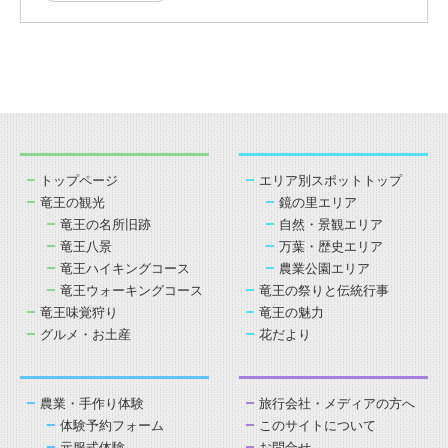
トップページ
エリア別スポットトップ
竜王の観光
鏡の里エリア
竜王の名所旧跡
自然・景観エリア
竜王八景
万葉・歴史エリア
竜王ハイキングコース
農業公園エリア
竜王ウォーキングコース
竜王の祭りと伝統行事
竜王味覚狩り
竜王の魅力
グルメ・お土産
花だより
農業・手作り体験
旅行会社・メディアの方へ
体験予約フォーム
このサイトについて
元服式体験
お問合せ