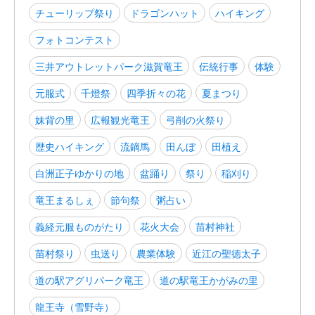
チューリップ祭り
ドラゴンハット
ハイキング
フォトコンテスト
三井アウトレットパーク滋賀竜王
伝統行事
体験
元服式
千燈祭
四季折々の花
夏まつり
妹背の里
広報観光竜王
弓削の火祭り
歴史ハイキング
流鏑馬
田んぼ
田植え
白洲正子ゆかりの地
盆踊り
祭り
稲刈り
竜王まるしぇ
節句祭
粥占い
義経元服ものがたり
花火大会
苗村神社
苗村祭り
虫送り
農業体験
近江の聖徳太子
道の駅アグリパーク竜王
道の駅竜王かがみの里
龍王寺（雪野寺）