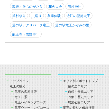
義経元服ものがたり
花火大会
苗村神社
苗村祭り
虫送り
農業体験
近江の聖徳太子
道の駅アグリパーク竜王
道の駅竜王かがみの里
龍王寺（雪野寺）
トップページ
エリア別スポットトップ
竜王の観光
鏡の里エリア
竜王の名所旧跡
自然・景観エリア
竜王八景
万葉・歴史エリア
竜王ハイキングコース
農業公園エリア
竜王ウォーキングコース
竜王の祭りと伝統行事