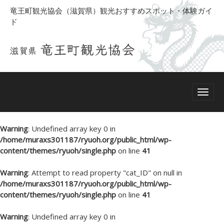
竜王町観光協会（滋賀県）観光おすすめスポット・体験ガイ
ド
Warning
: Undefined array key 0 in
/home/muraxs301187/ryuoh.org/public_html/wp-
content/themes/ryuoh/single.php
on line
41
Warning
: Attempt to read property "cat_ID" on null in
/home/muraxs301187/ryuoh.org/public_html/wp-
content/themes/ryuoh/single.php
on line
41
Warning
: Undefined array key 0 in