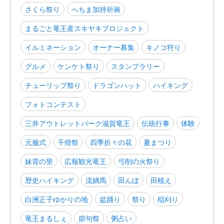
さくら祭り
へちま加持祈祷
まるごと竜王産スキヤキプロジェクト
イルミネーション
オーナー募集
キノコ狩り
グルメ
ケンケト祭り
スタンプラリー
チューリップ祭り
ドラゴンハット
ハイキング
フォトコンテスト
三井アウトレットパーク滋賀竜王
伝統行事
体験
元服式
千燈祭
四季折々の花
夏まつり
妹背の里
広報観光竜王
弓削の火祭り
歴史ハイキング
流鏑馬
田んぼ
田植え
白洲正子ゆかりの地
盆踊り
祭り
稲刈り
竜王まるしぇ
節句祭
粥占い