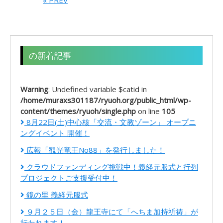
« PREV
の新着記事
Warning
: Undefined variable $catid in
/home/muraxs301187/ryuoh.org/public_html/wp-
content/themes/ryuoh/single.php
on line
105
8月22日(土)中心核「交流・文教ゾーン」 オープニ
ングイベント 開催！
広報「観光竜王No88」を発行しました！
クラウドファンディング挑戦中！義経元服式と行列
プロジェクトご支援受付中！
鏡の里 義経元服式
９月２５日（金）龍王寺にて「へちま加持祈祷」が
行われます！