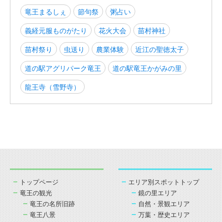
竜王まるしぇ
節句祭
粥占い
義経元服ものがたり
花火大会
苗村神社
苗村祭り
虫送り
農業体験
近江の聖徳太子
道の駅アグリパーク竜王
道の駅竜王かがみの里
龍王寺（雪野寺）
トップページ
エリア別スポットトップ
竜王の観光
鏡の里エリア
竜王の名所旧跡
自然・景観エリア
竜王八景
万葉・歴史エリア