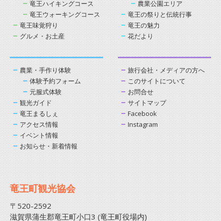
竜王ハイキングコース
農業公園エリア
竜王ウォーキングコース
竜王の祭りと伝統行事
竜王味覚狩り
竜王の魅力
グルメ・お土産
花だより
農業・手作り体験
旅行会社・メディアの方へ
体験予約フォーム
このサイトについて
元服式体験
お問合せ
観光ガイド
サイトマップ
竜王まるしぇ
Facebook
アクセス情報
Instagram
イベント情報
お知らせ・新着情報
竜王町観光協会
〒520-2592
滋賀県蒲生郡竜王町小口3 (竜王町役場内)