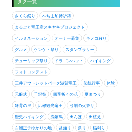
タグ一覧
さくら祭り
へちま加持祈祷
まるごと竜王産スキヤキプロジェクト
イルミネーション
オーナー募集
キノコ狩り
グルメ
ケンケト祭り
スタンプラリー
チューリップ祭り
ドラゴンハット
ハイキング
フォトコンテスト
三井アウトレットパーク滋賀竜王
伝統行事
体験
元服式
千燈祭
四季折々の花
夏まつり
妹背の里
広報観光竜王
弓削の火祭り
歴史ハイキング
流鏑馬
田んぼ
田植え
白洲正子ゆかりの地
盆踊り
祭り
稲刈り