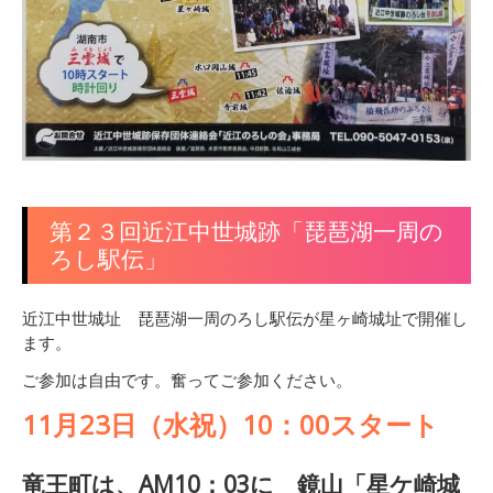
第２３回近江中世城跡「琵琶湖一周の
ろし駅伝」
近江中世城址 琵琶湖一周のろし駅伝が星ヶ崎城址で開催し
ます。
ご参加は自由です。奮ってご参加ください。
11月23日（水祝）10：00スタート
竜王町は、AM10：03に 鏡山「星ケ崎城