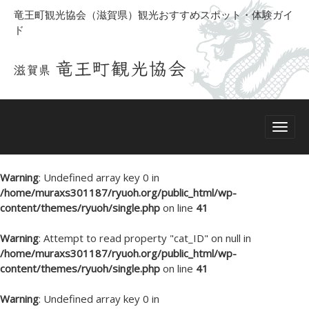
竜王町観光協会（滋賀県）観光おすすめスポット・体験ガイ
ド
Warning
: Undefined array key 0 in
/home/muraxs301187/ryuoh.org/public_html/wp-
content/themes/ryuoh/single.php
on line
41
Warning
: Attempt to read property "cat_ID" on null in
/home/muraxs301187/ryuoh.org/public_html/wp-
content/themes/ryuoh/single.php
on line
41
Warning
: Undefined array key 0 in