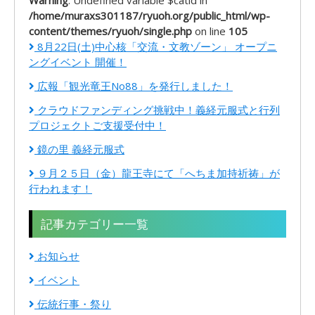
/home/muraxs301187/ryuoh.org/public_html/wp-
content/themes/ryuoh/single.php
on line
105
8月22日(土)中心核「交流・文教ゾーン」 オープニ
ングイベント 開催！
広報「観光竜王No88」を発行しました！
クラウドファンディング挑戦中！義経元服式と行列
プロジェクトご支援受付中！
鏡の里 義経元服式
９月２５日（金）龍王寺にて「へちま加持祈祷」が
行われます！
記事カテゴリー一覧
お知らせ
イベント
伝統行事・祭り