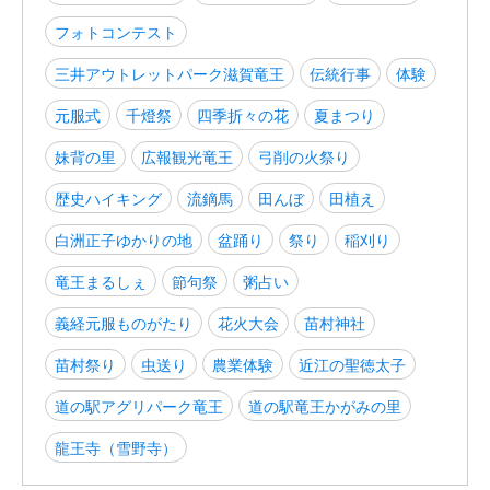
フォトコンテスト
三井アウトレットパーク滋賀竜王
伝統行事
体験
元服式
千燈祭
四季折々の花
夏まつり
妹背の里
広報観光竜王
弓削の火祭り
歴史ハイキング
流鏑馬
田んぼ
田植え
白洲正子ゆかりの地
盆踊り
祭り
稲刈り
竜王まるしぇ
節句祭
粥占い
義経元服ものがたり
花火大会
苗村神社
苗村祭り
虫送り
農業体験
近江の聖徳太子
道の駅アグリパーク竜王
道の駅竜王かがみの里
龍王寺（雪野寺）