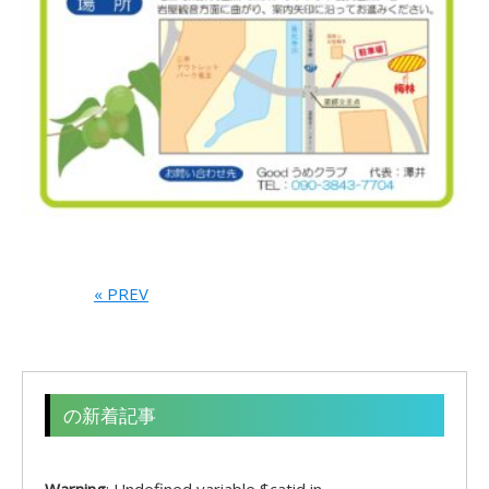
« PREV
の新着記事
Warning
: Undefined variable $catid in