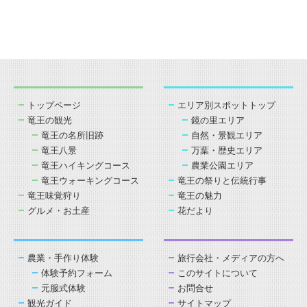
トップページ
エリア別スポットトップ
竜王の観光
鏡の里エリア
竜王の名所旧跡
自然・景観エリア
竜王八景
万葉・歴史エリア
竜王ハイキングコース
農業公園エリア
竜王ウォーキングコース
竜王の祭りと伝統行事
竜王味覚狩り
竜王の魅力
グルメ・お土産
花だより
農業・手作り体験
旅行会社・メディアの方へ
体験予約フォーム
このサイトについて
元服式体験
お問合せ
観光ガイド
サイトマップ