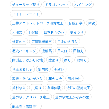
チューリップ祭り
ドラゴンハット
ハイキング
フォトコンテスト
三井アウトレットパーク滋賀竜王
伝統行事
体験
元服式
千燈祭
四季折々の花
夏まつり
妹背の里
広報観光竜王
弓削の火祭り
歴史ハイキング
流鏑馬
田んぼ
田植え
白洲正子ゆかりの地
盆踊り
祭り
稲刈り
竜王まるしぇ
節句祭
粥占い
義経元服ものがたり
花火大会
苗村神社
苗村祭り
虫送り
農業体験
近江の聖徳太子
道の駅アグリパーク竜王
道の駅竜王かがみの里
龍王寺（雪野寺）