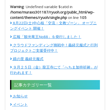
Warning
: Undefined variable $catid in
/home/muraxs301187/ryuoh.org/public_html/wp-
content/themes/ryuoh/single.php
on line
105
8月22日(土)中心核「交流・文教ゾーン」 オープニ
ングイベント 開催！
広報「観光竜王No88」を発行しました！
クラウドファンディング挑戦中！義経元服式と行列
プロジェクトご支援受付中！
鏡の里 義経元服式
９月２５日（金）龍王寺にて「へちま加持祈祷」が
行われます！
記事カテゴリー一覧
お知らせ
イベント