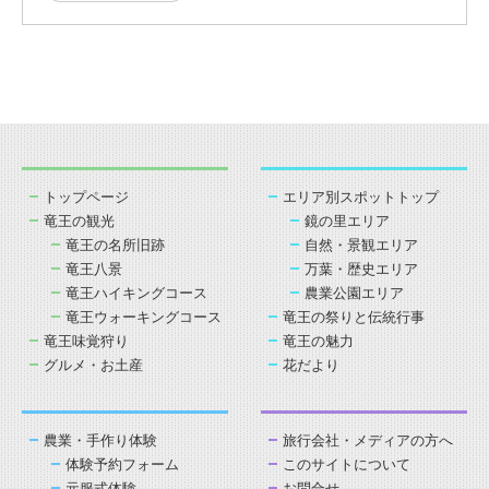
トップページ
エリア別スポットトップ
竜王の観光
鏡の里エリア
竜王の名所旧跡
自然・景観エリア
竜王八景
万葉・歴史エリア
竜王ハイキングコース
農業公園エリア
竜王ウォーキングコース
竜王の祭りと伝統行事
竜王味覚狩り
竜王の魅力
グルメ・お土産
花だより
農業・手作り体験
旅行会社・メディアの方へ
体験予約フォーム
このサイトについて
元服式体験
お問合せ