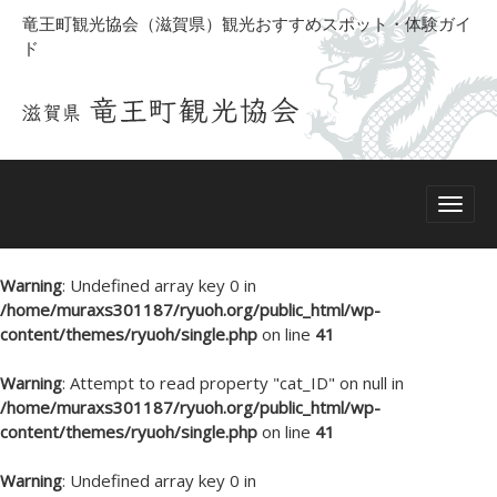
竜王町観光協会（滋賀県）観光おすすめスポット・体験ガイ
ド
Warning
: Undefined array key 0 in
/home/muraxs301187/ryuoh.org/public_html/wp-
content/themes/ryuoh/single.php
on line
41
Warning
: Attempt to read property "cat_ID" on null in
/home/muraxs301187/ryuoh.org/public_html/wp-
content/themes/ryuoh/single.php
on line
41
Warning
: Undefined array key 0 in