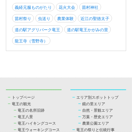
義経元服ものがたり
花火大会
苗村神社
苗村祭り
虫送り
農業体験
近江の聖徳太子
道の駅アグリパーク竜王
道の駅竜王かがみの里
龍王寺（雪野寺）
トップページ
エリア別スポットトップ
竜王の観光
鏡の里エリア
竜王の名所旧跡
自然・景観エリア
竜王八景
万葉・歴史エリア
竜王ハイキングコース
農業公園エリア
竜王ウォーキングコース
竜王の祭りと伝統行事