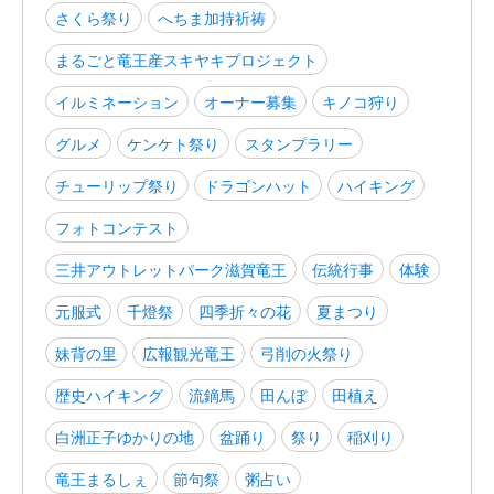
さくら祭り
へちま加持祈祷
まるごと竜王産スキヤキプロジェクト
イルミネーション
オーナー募集
キノコ狩り
グルメ
ケンケト祭り
スタンプラリー
チューリップ祭り
ドラゴンハット
ハイキング
フォトコンテスト
三井アウトレットパーク滋賀竜王
伝統行事
体験
元服式
千燈祭
四季折々の花
夏まつり
妹背の里
広報観光竜王
弓削の火祭り
歴史ハイキング
流鏑馬
田んぼ
田植え
白洲正子ゆかりの地
盆踊り
祭り
稲刈り
竜王まるしぇ
節句祭
粥占い