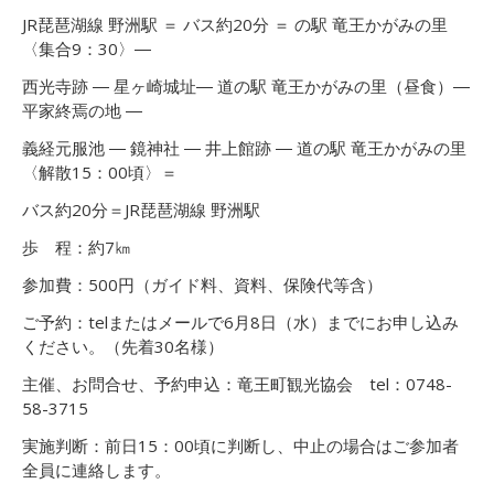
JR琵琶湖線 野洲駅 ＝ バス約20分 ＝ の駅 竜王かがみの里
〈集合9：30〉―
西光寺跡 ― 星ヶ崎城址― 道の駅 竜王かがみの里（昼食）―
平家終焉の地 ―
義経元服池 ― 鏡神社 ― 井上館跡 ― 道の駅 竜王かがみの里
〈解散15：00頃〉＝
バス約20分＝JR琵琶湖線 野洲駅
歩 程：約7㎞
参加費：500円（ガイド料、資料、保険代等含）
ご予約：telまたはメールで6月8日（水）までにお申し込み
ください。（先着30名様）
主催、お問合せ、予約申込：竜王町観光協会 tel：0748-
58-3715
実施判断：前日15：00頃に判断し、中止の場合はご参加者
全員に連絡します。