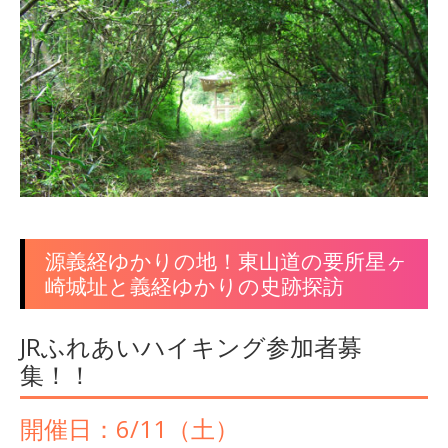
源義経ゆかりの地！東山道の要所星ヶ
崎城址と義経ゆかりの史跡探訪
JRふれあいハイキング参加者募
集！！
開催日：6/11（土）