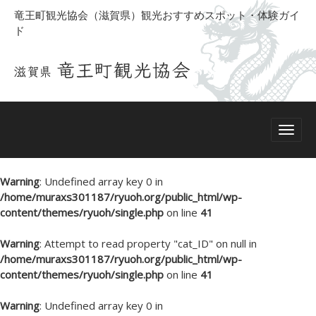
竜王町観光協会（滋賀県）観光おすすめスポット・体験ガイ
ド
Warning
: Undefined array key 0 in
/home/muraxs301187/ryuoh.org/public_html/wp-
content/themes/ryuoh/single.php
on line
41
Warning
: Attempt to read property "cat_ID" on null in
/home/muraxs301187/ryuoh.org/public_html/wp-
content/themes/ryuoh/single.php
on line
41
Warning
: Undefined array key 0 in