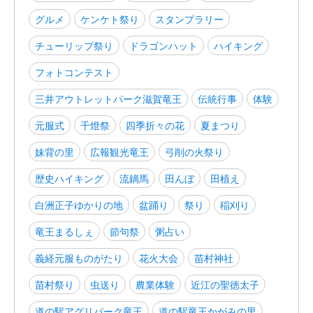
グルメ
ケンケト祭り
スタンプラリー
チューリップ祭り
ドラゴンハット
ハイキング
フォトコンテスト
三井アウトレットパーク滋賀竜王
伝統行事
体験
元服式
千燈祭
四季折々の花
夏まつり
妹背の里
広報観光竜王
弓削の火祭り
歴史ハイキング
流鏑馬
田んぼ
田植え
白洲正子ゆかりの地
盆踊り
祭り
稲刈り
竜王まるしぇ
節句祭
粥占い
義経元服ものがたり
花火大会
苗村神社
苗村祭り
虫送り
農業体験
近江の聖徳太子
道の駅アグリパーク竜王
道の駅竜王かがみの里