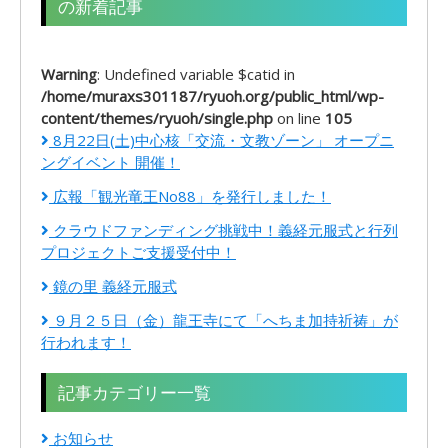
の新着記事
Warning
: Undefined variable $catid in
/home/muraxs301187/ryuoh.org/public_html/wp-
content/themes/ryuoh/single.php
on line
105
8月22日(土)中心核「交流・文教ゾーン」 オープニ
ングイベント 開催！
広報「観光竜王No88」を発行しました！
クラウドファンディング挑戦中！義経元服式と行列
プロジェクトご支援受付中！
鏡の里 義経元服式
９月２５日（金）龍王寺にて「へちま加持祈祷」が
行われます！
記事カテゴリー一覧
お知らせ