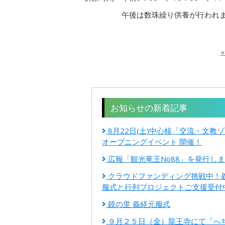
午後は数珠繰り供養が行われま
«
お知らせの新着記事
8月22日(土)中心核「交流・文教
オープニングイベント 開催！
広報「観光竜王No88」を発行し
クラウドファンディング挑戦中！
服式と行列プロジェクトご支援受付
鏡の里 義経元服式
９月２５日（金）龍王寺にて「へ