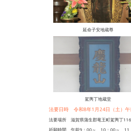
延命子安地蔵尊
駕輿丁地蔵堂
法要日時 令和8年1月24日（土）午
法要場所 滋賀県蒲生郡竜王町駕輿丁11
祈願時間 午前9：00～、10：00～、1