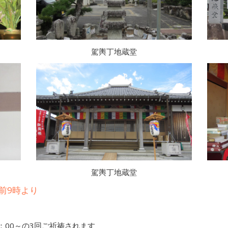
駕輿丁地蔵堂
駕輿丁地蔵堂
前9時より
6
1：00～の3回ご祈祷されます