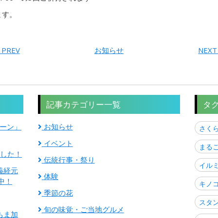
す。
 PREV
お知らせ
NEXT
記事カテゴリー一覧
タ
ゾーン」
お知らせ
さく
イベント
まる
ました！
伝統行事・祭り
イル
義経元
体験
中！
キノ
季節の花
スタ
旬の味覚・ご当地グルメ
ちま加