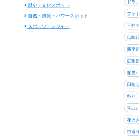
ドラ
歴史・文化スポット
フォ
自然・風景・パワースポット
三井
スポーツ・レジャー
伝統
四季
広報
歴史
田植
祭り
粥占
花火
虫送