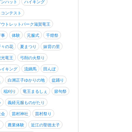
ゴンハット
ハイキング
トコンテスト
アウトレットパーク滋賀竜王
行事
体験
元服式
千燈祭
折々の花
夏まつり
妹背の里
観光竜王
弓削の火祭り
ハイキング
流鏑馬
田んぼ
え
白洲正子ゆかりの地
盆踊り
稲刈り
竜王まるしぇ
節句祭
い
義経元服ものがたり
大会
苗村神社
苗村祭り
り
農業体験
近江の聖徳太子