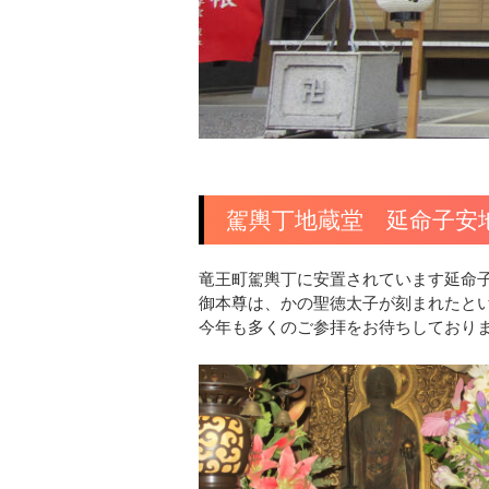
駕輿丁地蔵堂 延命子安
竜王町駕輿丁に安置されています延命
御本尊は、かの聖徳太子が刻まれたと
今年も多くのご参拝をお待ちしており