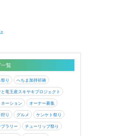
 »
グ一覧
ら祭り
へちま加持祈祷
ごと竜王産スキヤキプロジェクト
ミネーション
オーナー募集
コ狩り
グルメ
ケンケト祭り
ンプラリー
チューリップ祭り