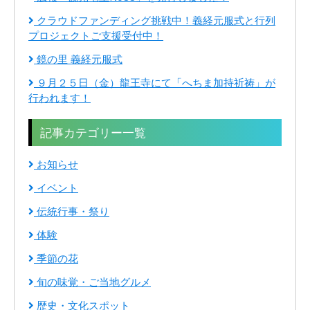
クラウドファンディング挑戦中！義経元服式と行列
プロジェクトご支援受付中！
鏡の里 義経元服式
９月２５日（金）龍王寺にて「へちま加持祈祷」が
行われます！
記事カテゴリー一覧
お知らせ
イベント
伝統行事・祭り
体験
季節の花
旬の味覚・ご当地グルメ
歴史・文化スポット