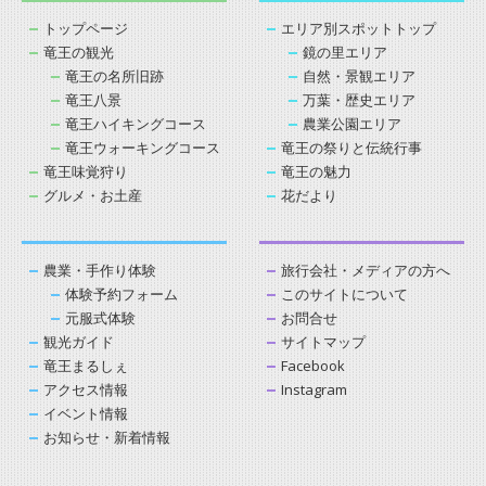
トップページ
エリア別スポットトップ
竜王の観光
鏡の里エリア
竜王の名所旧跡
自然・景観エリア
竜王八景
万葉・歴史エリア
竜王ハイキングコース
農業公園エリア
竜王ウォーキングコース
竜王の祭りと伝統行事
竜王味覚狩り
竜王の魅力
グルメ・お土産
花だより
農業・手作り体験
旅行会社・メディアの方へ
体験予約フォーム
このサイトについて
元服式体験
お問合せ
観光ガイド
サイトマップ
竜王まるしぇ
Facebook
アクセス情報
Instagram
イベント情報
お知らせ・新着情報