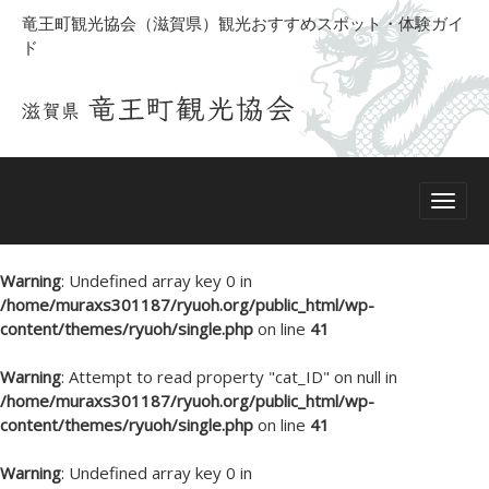
竜王町観光協会（滋賀県）観光おすすめスポット・体験ガイ
ド
Warning
: Undefined array key 0 in
/home/muraxs301187/ryuoh.org/public_html/wp-
content/themes/ryuoh/single.php
on line
41
Warning
: Attempt to read property "cat_ID" on null in
/home/muraxs301187/ryuoh.org/public_html/wp-
content/themes/ryuoh/single.php
on line
41
Warning
: Undefined array key 0 in