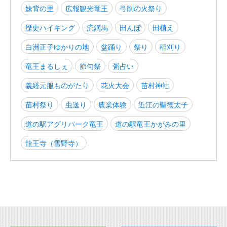
妹背の里
広報観光竜王
弓削の火祭り
歴史ハイキング
流鏑馬
田んぼ
田植え
白洲正子ゆかりの地
盆踊り
祭り
稲刈り
竜王まるしぇ
節句祭
粥占い
義経元服ものがたり
花火大会
苗村神社
苗村祭り
虫送り
農業体験
近江の聖徳太子
道の駅アグリパーク竜王
道の駅竜王かがみの里
龍王寺（雪野寺）