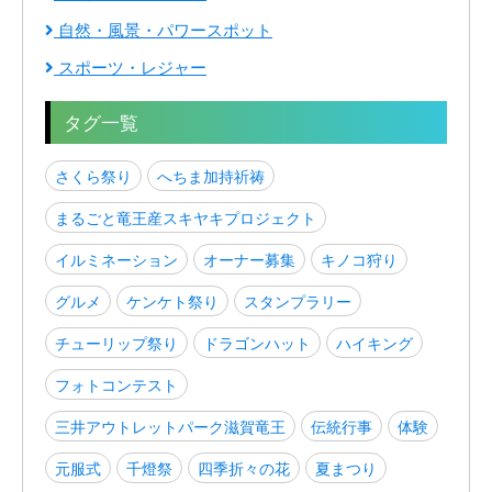
自然・風景・パワースポット
スポーツ・レジャー
タグ一覧
さくら祭り
へちま加持祈祷
まるごと竜王産スキヤキプロジェクト
イルミネーション
オーナー募集
キノコ狩り
グルメ
ケンケト祭り
スタンプラリー
チューリップ祭り
ドラゴンハット
ハイキング
フォトコンテスト
三井アウトレットパーク滋賀竜王
伝統行事
体験
元服式
千燈祭
四季折々の花
夏まつり