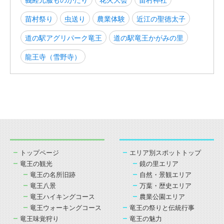
苗村祭り
虫送り
農業体験
近江の聖徳太子
道の駅アグリパーク竜王
道の駅竜王かがみの里
龍王寺（雪野寺）
トップページ
エリア別スポットトップ
竜王の観光
鏡の里エリア
竜王の名所旧跡
自然・景観エリア
竜王八景
万葉・歴史エリア
竜王ハイキングコース
農業公園エリア
竜王ウォーキングコース
竜王の祭りと伝統行事
竜王味覚狩り
竜王の魅力