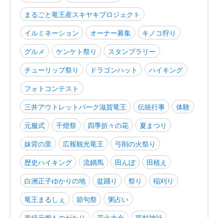
まるごと竜王産スキヤキプロジェクト
イルミネーション
オーナー募集
キノコ狩り
グルメ
ケンケト祭り
スタンプラリー
チューリップ祭り
ドラゴンハット
ハイキング
フォトコンテスト
三井アウトレットパーク滋賀竜王
伝統行事
体験
元服式
千燈祭
四季折々の花
夏まつり
妹背の里
広報観光竜王
弓削の火祭り
歴史ハイキング
流鏑馬
田んぼ
田植え
白洲正子ゆかりの地
盆踊り
祭り
稲刈り
竜王まるしぇ
節句祭
粥占い
義経元服ものがたり
花火大会
苗村神社