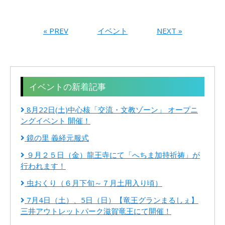
« PREV
イベント
NEXT »
イベントの新着記事
8月22日(土)中心核「交流・文教ゾーン」 オープニ
ングイベント 開催！
鏡の里 義経元服式
９月２５日（金）龍王寺にて「へちま加持祈祷」が
行われます！
虫おくり（６月下旬～７月土用入り頃）
7月4日（土）、5日（日）【竜王グランまるしぇ】
三井アウトレットパーク滋賀竜王にて開催！