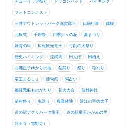
チューリップ祭り
ドラゴンハット
ハイキング
フォトコンテスト
三井アウトレットパーク滋賀竜王
伝統行事
体験
元服式
千燈祭
四季折々の花
夏まつり
妹背の里
広報観光竜王
弓削の火祭り
歴史ハイキング
流鏑馬
田んぼ
田植え
白洲正子ゆかりの地
盆踊り
祭り
稲刈り
竜王まるしぇ
節句祭
粥占い
義経元服ものがたり
花火大会
苗村神社
苗村祭り
虫送り
農業体験
近江の聖徳太子
道の駅アグリパーク竜王
道の駅竜王かがみの里
龍王寺（雪野寺）