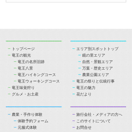
トップページ
エリア別スポットトップ
竜王の観光
鏡の里エリア
竜王の名所旧跡
自然・景観エリア
竜王八景
万葉・歴史エリア
竜王ハイキングコース
農業公園エリア
竜王ウォーキングコース
竜王の祭りと伝統行事
竜王味覚狩り
竜王の魅力
グルメ・お土産
花だより
農業・手作り体験
旅行会社・メディアの方へ
体験予約フォーム
このサイトについて
元服式体験
お問合せ