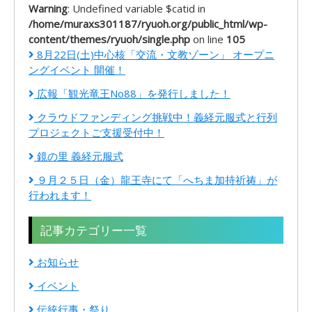
Warning
: Undefined variable $catid in
/home/muraxs301187/ryuoh.org/public_html/wp-
content/themes/ryuoh/single.php
on line
105
8月22日(土)中心核「交流・文教ゾーン」 オープニ
ングイベント 開催！
広報「観光竜王No88」を発行しました！
クラウドファンディング挑戦中！義経元服式と行列
プロジェクトご支援受付中！
鏡の里 義経元服式
９月２５日（金）龍王寺にて「へちま加持祈祷」が
行われます！
記事カテゴリー一覧
お知らせ
イベント
伝統行事・祭り