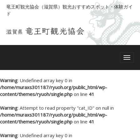
竜王町観光協会（滋賀県）観光おすすめスポット・体験ガイ
ド
Warning
: Undefined array key 0 in
/home/muraxs301187/ryuoh.org/public_html/wp-
content/themes/ryuoh/single.php
on line
41
Warning
: Attempt to read property "cat_ID" on null in
/home/muraxs301187/ryuoh.org/public_html/wp-
content/themes/ryuoh/single.php
on line
41
Warning
: Undefined array key 0 in