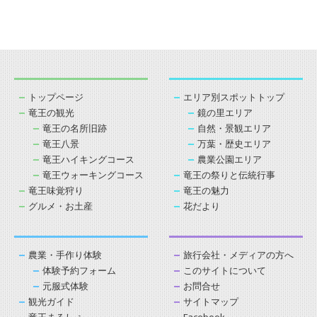
トップページ
エリア別スポットトップ
竜王の観光
鏡の里エリア
竜王の名所旧跡
自然・景観エリア
竜王八景
万葉・歴史エリア
竜王ハイキングコース
農業公園エリア
竜王ウォーキングコース
竜王の祭りと伝統行事
竜王味覚狩り
竜王の魅力
グルメ・お土産
花だより
農業・手作り体験
旅行会社・メディアの方へ
体験予約フォーム
このサイトについて
元服式体験
お問合せ
観光ガイド
サイトマップ