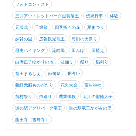
フォトコンテスト
三井アウトレットパーク滋賀竜王
伝統行事
体験
元服式
千燈祭
四季折々の花
夏まつり
妹背の里
広報観光竜王
弓削の火祭り
歴史ハイキング
流鏑馬
田んぼ
田植え
白洲正子ゆかりの地
盆踊り
祭り
稲刈り
竜王まるしぇ
節句祭
粥占い
義経元服ものがたり
花火大会
苗村神社
苗村祭り
虫送り
農業体験
近江の聖徳太子
道の駅アグリパーク竜王
道の駅竜王かがみの里
龍王寺（雪野寺）