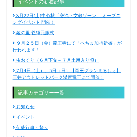
イベントの新着記事
8月22日(土)中心核「交流・文教ゾーン」 オープニ
ングイベント 開催！
鏡の里 義経元服式
９月２５日（金）龍王寺にて「へちま加持祈祷」が
行われます！
虫おくり（６月下旬～７月土用入り頃）
7月4日（土）、5日（日）【竜王グランまるしぇ】
三井アウトレットパーク滋賀竜王にて開催！
記事カテゴリー一覧
お知らせ
イベント
伝統行事・祭り