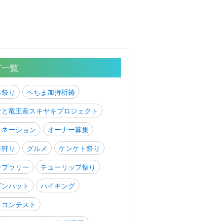
グ一覧
ら祭り
へちま加持祈祷
ごと竜王産スキヤキプロジェクト
ミネーション
オーナー募集
コ狩り
グルメ
ケンケト祭り
ンプラリー
チューリップ祭り
ゴンハット
ハイキング
トコンテスト