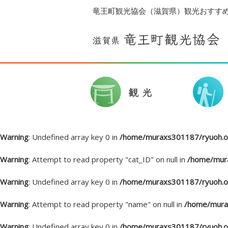
竜王町観光協会（滋賀県）観光おすす
Warning
: Undefined array key 0 in
/home/muraxs301187/ryuoh.or
Warning
: Attempt to read property "cat_ID" on null in
/home/mura
Warning
: Undefined array key 0 in
/home/muraxs301187/ryuoh.or
Warning
: Attempt to read property "name" on null in
/home/murax
Warning
: Undefined array key 0 in
/home/muraxs301187/ryuoh.or