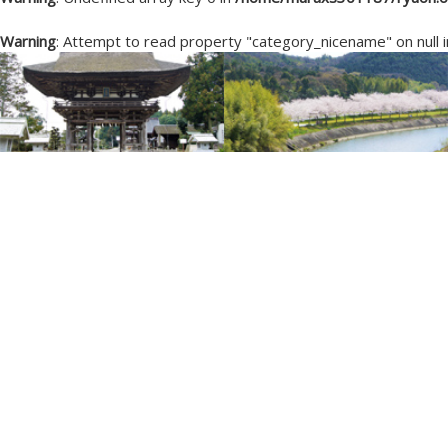
Warning
: Attempt to read property "category_nicename" on null 