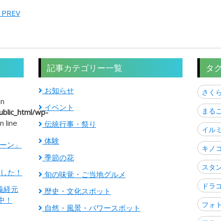
 PREV
記事カテゴリー一覧
タ
お知らせ
さく
in
イベント
まる
blic_html/wp-
n line
伝統行事・祭り
イル
体験
ゾーン」
キノ
季節の花
スタ
ました！
旬の味覚・ご当地グルメ
ドラ
義経元
歴史・文化スポット
中！
フォ
自然・風景・パワースポット