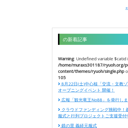
«
の新着記事
Warning
: Undefined variable $catid 
/home/muraxs301187/ryuoh.org/pu
content/themes/ryuoh/single.php
o
105
8月22日(土)中心核「交流・文教
オープニングイベント 開催！
広報「観光竜王No88」を発行し
クラウドファンディング挑戦中！
服式と行列プロジェクトご支援受付
鏡の里 義経元服式