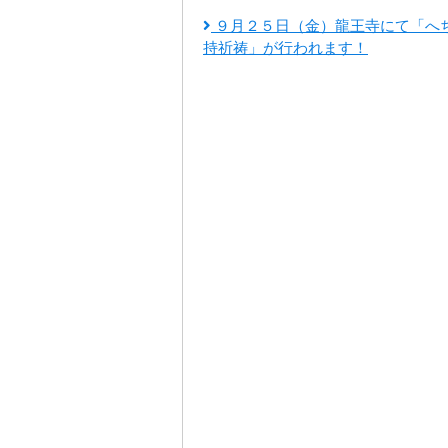
９月２５日（金）龍王寺にて「へ
持祈祷」が行われます！