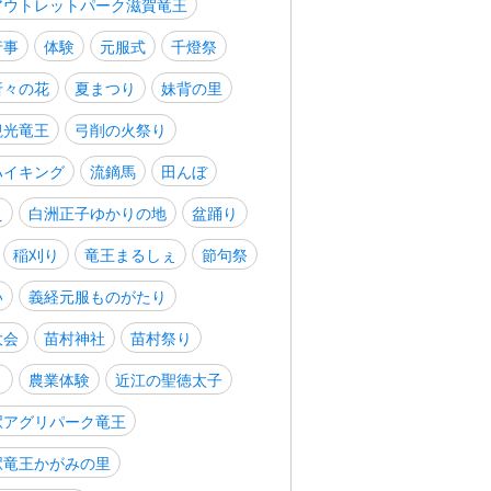
アウトレットパーク滋賀竜王
行事
体験
元服式
千燈祭
折々の花
夏まつり
妹背の里
観光竜王
弓削の火祭り
ハイキング
流鏑馬
田んぼ
え
白洲正子ゆかりの地
盆踊り
稲刈り
竜王まるしぇ
節句祭
い
義経元服ものがたり
大会
苗村神社
苗村祭り
り
農業体験
近江の聖徳太子
駅アグリパーク竜王
駅竜王かがみの里