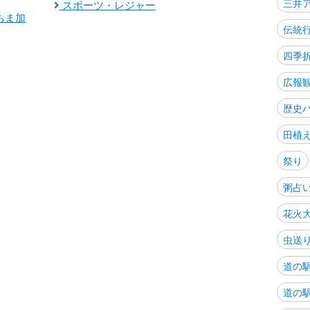
三井
スポーツ・レジャー
ちま加
伝統
四季
広報
歴史
田植
祭り
粥占
花火
虫送
道の
道の