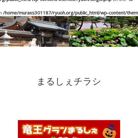
in
/home/muraxs301187/ryuoh.org/public_html/wp-content/theme
まるしぇチラシ