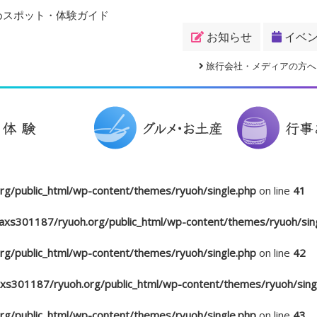
めスポット・体験ガイド
お知らせ
イベ
旅行会社・メディアの方へ
g/public_html/wp-content/themes/ryuoh/single.php
on line
41
xs301187/ryuoh.org/public_html/wp-content/themes/ryuoh/sin
g/public_html/wp-content/themes/ryuoh/single.php
on line
42
s301187/ryuoh.org/public_html/wp-content/themes/ryuoh/sing
g/public_html/wp-content/themes/ryuoh/single.php
on line
43