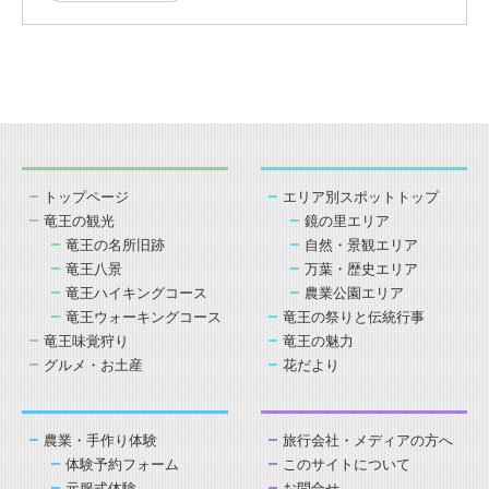
トップページ
エリア別スポットトップ
竜王の観光
鏡の里エリア
竜王の名所旧跡
自然・景観エリア
竜王八景
万葉・歴史エリア
竜王ハイキングコース
農業公園エリア
竜王ウォーキングコース
竜王の祭りと伝統行事
竜王味覚狩り
竜王の魅力
グルメ・お土産
花だより
農業・手作り体験
旅行会社・メディアの方へ
体験予約フォーム
このサイトについて
元服式体験
お問合せ