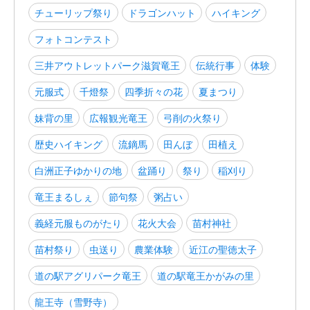
チューリップ祭り
ドラゴンハット
ハイキング
フォトコンテスト
三井アウトレットパーク滋賀竜王
伝統行事
体験
元服式
千燈祭
四季折々の花
夏まつり
妹背の里
広報観光竜王
弓削の火祭り
歴史ハイキング
流鏑馬
田んぼ
田植え
白洲正子ゆかりの地
盆踊り
祭り
稲刈り
竜王まるしぇ
節句祭
粥占い
義経元服ものがたり
花火大会
苗村神社
苗村祭り
虫送り
農業体験
近江の聖徳太子
道の駅アグリパーク竜王
道の駅竜王かがみの里
龍王寺（雪野寺）