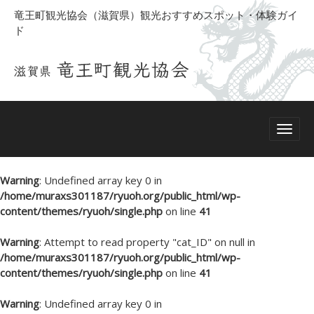
竜王町観光協会（滋賀県）観光おすすめスポット・体験ガイ
ド
Warning
: Undefined array key 0 in
/home/muraxs301187/ryuoh.org/public_html/wp-
content/themes/ryuoh/single.php
on line
41
Warning
: Attempt to read property "cat_ID" on null in
/home/muraxs301187/ryuoh.org/public_html/wp-
content/themes/ryuoh/single.php
on line
41
Warning
: Undefined array key 0 in