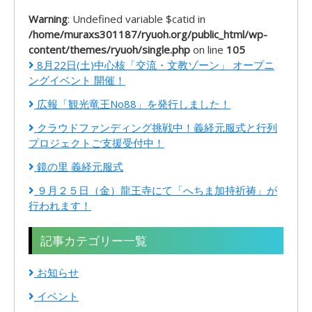
Warning
: Undefined variable $catid in
/home/muraxs301187/ryuoh.org/public_html/wp-
content/themes/ryuoh/single.php
on line
105
8月22日(土)中心核「交流・文教ゾーン」 オープニ
ングイベント 開催！
広報「観光竜王No88」を発行しました！
クラウドファンディング挑戦中！義経元服式と行列
プロジェクトご支援受付中！
鏡の里 義経元服式
９月２５日（金）龍王寺にて「へちま加持祈祷」が
行われます！
記事カテゴリー一覧
お知らせ
イベント