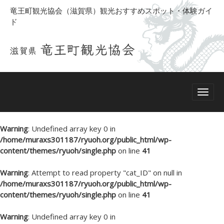
竜王町観光協会（滋賀県）観光おすすめスポット・体験ガイ
ド
Warning
: Undefined array key 0 in
/home/muraxs301187/ryuoh.org/public_html/wp-
content/themes/ryuoh/single.php
on line
41
Warning
: Attempt to read property "cat_ID" on null in
/home/muraxs301187/ryuoh.org/public_html/wp-
content/themes/ryuoh/single.php
on line
41
Warning
: Undefined array key 0 in