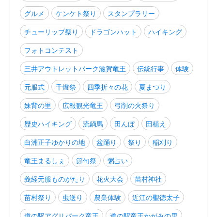
グルメ
ケンケト祭り
スタンプラリー
チューリップ祭り
ドラゴンハット
ハイキング
フォトコンテスト
三井アウトレットパーク滋賀竜王
伝統行事
体験
元服式
千燈祭
四季折々の花
夏まつり
妹背の里
広報観光竜王
弓削の火祭り
歴史ハイキング
流鏑馬
田んぼ
田植え
白洲正子ゆかりの地
盆踊り
祭り
稲刈り
竜王まるしぇ
節句祭
粥占い
義経元服ものがたり
花火大会
苗村神社
苗村祭り
虫送り
農業体験
近江の聖徳太子
道の駅アグリパーク竜王
道の駅竜王かがみの里