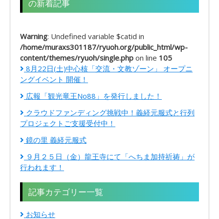
の新着記事
Warning
: Undefined variable $catid in
/home/muraxs301187/ryuoh.org/public_html/wp-
content/themes/ryuoh/single.php
on line
105
8月22日(土)中心核「交流・文教ゾーン」 オープニ
ングイベント 開催！
広報「観光竜王No88」を発行しました！
クラウドファンディング挑戦中！義経元服式と行列
プロジェクトご支援受付中！
鏡の里 義経元服式
９月２５日（金）龍王寺にて「へちま加持祈祷」が
行われます！
記事カテゴリー一覧
お知らせ